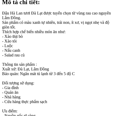
Mô tả chi tiết:
Đậu Hà Lan tươi Đà Lạt được tuyển chọn từ vùng rau cao nguyên
Lâm Đồng.
Sản phẩm có màu xanh tự nhiên, trái non, ít xơ, vị ngọt nhẹ và độ
giòn tốt.
Thích hợp chế biến nhiều món ăn như:
- Xào thịt bò
- Xào tỏi
- Luộc
- Nấu canh
- Salad rau củ
Thông tin sản phẩm :
Xuất xứ: Đà Lạt, Lâm Đồng
Bảo quản: Ngăn mát tủ lạnh từ 3 đến 5 độ C
Đối tượng sử dụng:
- Gia đình
- Quán ăn
- Nhà hàng
- Cửa hàng thực phẩm sạch
Ưu điểm:
- Nguồn gốc rõ ràng