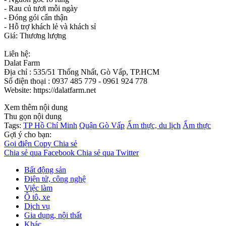
- Rau củ tươi mỗi ngày
- Đóng gói cẩn thận
- Hỗ trợ khách lẻ và khách sỉ
Giá: Thương lượng
Liên hệ:
Dalat Farm
Địa chỉ : 535/51 Thống Nhất, Gò Vấp, TP.HCM
Số điện thoại : 0937 485 779 - 0961 924 778
Website: https://dalatfarm.net
Xem thêm nội dung
Thu gọn nội dung
Tags:
TP Hồ Chí Minh
Quận Gò Vấp
Ẩm thực, du lịch
Ẩm thực
Gợi ý cho bạn:
Gọi điện
Copy
Chia sẻ
Chia sẻ qua Facebook
Chia sẻ qua Twitter
Bất động sản
Điện tử, công nghệ
Việc làm
Ô tô, xe
Dịch vụ
Gia dụng, nội thất
Khác