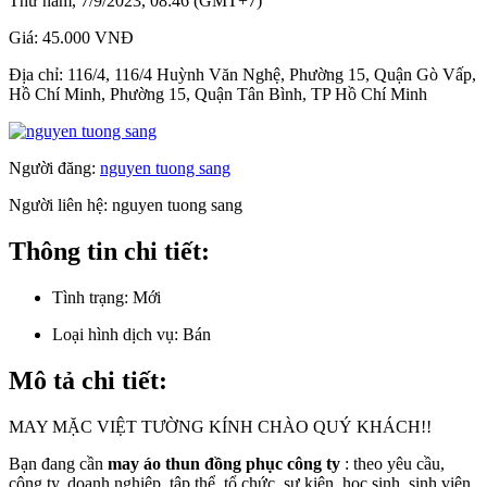
Thứ năm, 7/9/2023, 08:46 (GMT+7)
Giá:
45.000 VNĐ
Địa chỉ:
116/4, 116/4 Huỳnh Văn Nghệ, Phường 15, Quận Gò Vấp,
Hồ Chí Minh, Phường 15, Quận Tân Bình, TP Hồ Chí Minh
Người đăng:
nguyen tuong sang
Người liên hệ:
nguyen tuong sang
Thông tin chi tiết:
Tình trạng:
Mới
Loại hình dịch vụ:
Bán
Mô tả chi tiết:
MAY MẶC VIỆT TƯỜNG KÍNH CHÀO QUÝ KHÁCH!!
Bạn đang cần
may áo thun đồng phục công ty
: theo yêu cầu,
công ty, doanh nghiệp, tập thể, tổ chức, sự kiện, học sinh, sinh viên,