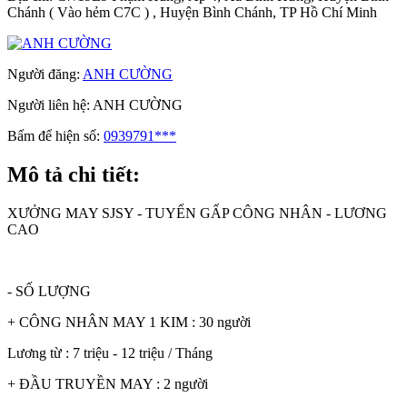
Chánh ( Vào hẻm C7C ) , Huyện Bình Chánh, TP Hồ Chí Minh
Người đăng:
ANH CƯỜNG
Người liên hệ:
ANH CƯỜNG
Bấm để hiện số:
0939791***
Mô tả chi tiết:
XƯỞNG MAY SJSY - TUYỂN GẤP CÔNG NHÂN - LƯƠNG
CAO
- SỐ LƯỢNG
+ CÔNG NHÂN MAY 1 KIM : 30 người
Lương từ : 7 triệu - 12 triệu / Tháng
+ ĐẦU TRUYỀN MAY : 2 người