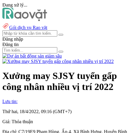
Đang xử lý...
Gói dịch vụ Rao vặt
Đăng nhập
Đăng tin
Xưởng may SJSY tuyển gấp
công nhân nhiều vị trí 2022
Lưu tin:
Thứ hai, 18/4/2022, 09:16 (GMT+7)
Giá:
Thỏa thuận
Địa chỉ:
C7/19E9 Phạm Hùng, Ấp 4, Xã Bình Hưng, Huyện Bình