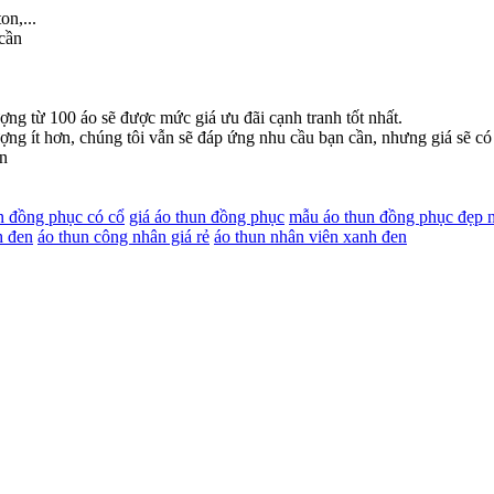
on,...
 cần
ng từ 100 áo sẽ được mức giá ưu đãi cạnh tranh tốt nhất.
ợng ít hơn, chúng tôi vẫn sẽ đáp ứng nhu cầu bạn cần, nhưng giá sẽ có
ạn
n đồng phục có cổ
giá áo thun đồng phục
mẫu áo thun đồng phục đẹp 
h đen
áo thun công nhân giá rẻ
áo thun nhân viên xanh đen