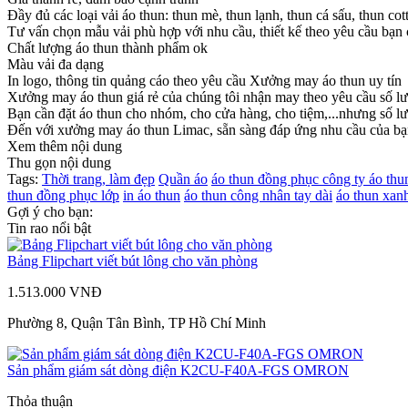
Đầy đủ các loại vải áo thun: thun mè, thun lạnh, thun cá sấu, thun cott
Tư vấn chọn mẫu vải phù hợp với nhu cầu, thiết kế theo yêu cầu bạn
Chất lượng áo thun thành phẩm ok
Màu vải đa dạng
In logo, thông tin quảng cáo theo yêu cầu Xưởng may áo thun uy tín
Xưởng may áo thun giá rẻ của chúng tôi nhận may theo yêu cầu số lượ
Bạn cần đặt áo thun cho nhóm, cho cửa hàng, cho tiệm,...nhưng số lư
Đến với xưởng may áo thun Limac, sẵn sàng đáp ứng nhu cầu của b
Xem thêm nội dung
Thu gọn nội dung
Tags:
Thời trang, làm đẹp
Quần áo
áo thun đồng phục công ty
áo thu
thun đồng phục lớp
in áo thun
áo thun công nhân tay dài
áo thun xan
Gợi ý cho bạn:
Tin rao nổi bật
Bảng Flipchart viết bút lông cho văn phòng
1.513.000 VNĐ
Phường 8, Quận Tân Bình, TP Hồ Chí Minh
Sản phẩm giám sát dòng điện K2CU-F40A-FGS OMRON
Thỏa thuận