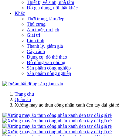
Thiết bị vệ sinh, nhà tắm
Đồ gia dụng, nội thất khác
Khác
Thời trang, làm đẹp
Thú cưng
Ẩm thực, du lịch
Giải trí
Linh tinh
Thanh lý, giảm giá
Cây cảnh
Dụng cụ, đồ thể thao
Đồ dùng văn phòng
Sản phẩm công nghiệp
Sản phẩm nông nghiệp
Trang chủ
Quần áo
Xưởng may áo thun công nhân xanh đen tay dài giá rẻ