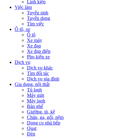
Linh kiện
Việc làm
Tuyển sinh
Tuyển dụng
Tìm việc
Ô tô, xe
Ô tô
Xe máy
Xe đạp
Xe đạp điện
Phụ kiện xe
Dịch vụ
Dịch vụ khác
Tìm đối tác
Dịch vụ gia đình
Gia dụng, nội thất
Tủ lạnh
Máy giặt
Máy lạnh
Bàn ghế
Giường, tủ, kệ
Chăn, ga, gối, nệm
Dụng cụ nhà bếp
Quạt
Đèn