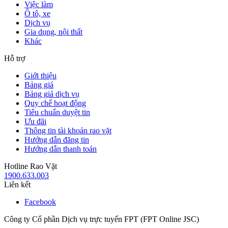
Việc làm
Ô tô, xe
Dịch vụ
Gia dụng, nội thất
Khác
Hỗ trợ
Giới thiệu
Bảng giá
Bảng giá dịch vụ
Quy chế hoạt động
Tiêu chuẩn duyệt tin
Ưu đãi
Thông tin tài khoản rao vặt
Hướng dẫn đăng tin
Hướng dẫn thanh toán
Hotline Rao Vặt
1900.633.003
Liên kết
Facebook
Công ty Cổ phần Dịch vụ trực tuyến FPT (FPT Online JSC)