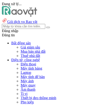
Đang xử lý...
Gói dịch vụ Rao vặt
Đăng nhập
Đăng tin
Bất động sản
Giá giảm sâu
Mua bán nhà đất
Thuê nhà đất
Điện tử, công nghệ
Điện thoại
Máy tính bảng
Laptop
Máy tính để bàn
Máy ảnh
Máy quay
Âm thanh
Ti vi
Thiết bị đeo thông minh
Phụ kiện