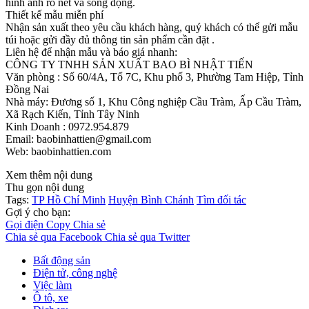
hình ảnh rõ nét và sống động.
Thiết kế mẫu miễn phí
Nhận sản xuất theo yêu cầu khách hàng, quý khách có thể gửi mẫu
túi hoặc gửi đầy đủ thông tin sản phẩm cần đặt .
Liên hệ để nhận mẫu và báo giá nhanh:
CÔNG TY TNHH SẢN XUẤT BAO BÌ NHẬT TIẾN
Văn phòng : Số 60/4A, Tổ 7C, Khu phố 3, Phường Tam Hiệp, Tỉnh
Đồng Nai
Nhà máy: Đương số 1, Khu Công nghiệp Cầu Tràm, Ấp Cầu Tràm,
Xã Rạch Kiến, Tỉnh Tây Ninh
Kinh Doanh : 0972.954.879
Email: baobinhattien@gmail.com
Web: baobinhattien.com
Xem thêm nội dung
Thu gọn nội dung
Tags:
TP Hồ Chí Minh
Huyện Bình Chánh
Tìm đối tác
Gợi ý cho bạn:
Gọi điện
Copy
Chia sẻ
Chia sẻ qua Facebook
Chia sẻ qua Twitter
Bất động sản
Điện tử, công nghệ
Việc làm
Ô tô, xe