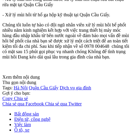
rửa mặt tại Quận Cầu Giấy
- Xử lý mùi hôi từ hố ga hộp kỹ thuật tại Quận Cầu Giấy.
Chúng tôi luôn tự hào có đội ngũ nhân viên xử lý mùi hôi bể phốt
nhiều năm kinh nghiệm kết hợp với việc trang thiết bị máy móc
hàng đầu nhập khẩu từ bên nước ngoài về đảm bảo mọi vấn đề mùi
hôi bể phốt của nhà bạn sẽ được xử lý một cách triệt để an toàn tiết
kiệm tối đa chi phí. Sau khi tiếp nhận về số 0978 004648 chúng tôi
có mặt sau 15 phút gọi phục vụ nhanh chóng Không để tình trạng
mùi hôi Đang kéo dài quá lâu trong gia đình của nhà bạn.
Xem thêm nội dung
Thu gọn nội dung
Tags:
Hà Nội
Quận Cầu Giấy
Dịch vụ gia đình
Gợi ý cho bạn:
Copy
Chia sẻ
Chia sẻ qua Facebook
Chia sẻ qua Twitter
Bất động sản
Điện tử, công nghệ
Việc làm
Ô tô, xe