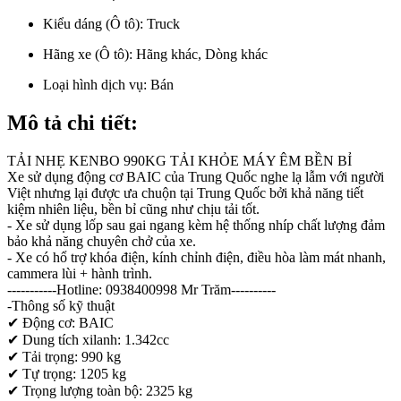
Kiểu dáng (Ô tô):
Truck
Hãng xe (Ô tô):
Hãng khác, Dòng khác
Loại hình dịch vụ:
Bán
Mô tả chi tiết:
TẢI NHẸ KENBO 990KG TẢI KHỎE MÁY ÊM BỀN BỈ
Xe sử dụng động cơ BAIC của Trung Quốc nghe lạ lẫm với người
Việt nhưng lại được ưa chuộn tại Trung Quốc bởi khả năng tiết
kiệm nhiên liệu, bền bỉ cũng như chịu tải tốt.
- Xe sử dụng lốp sau gai ngang kèm hệ thống nhíp chất lượng đảm
bảo khả năng chuyên chở của xe.
- Xe có hổ trợ khóa điện, kính chỉnh điện, điều hòa làm mát nhanh,
cammera lùi + hành trình.
-----------Hotline: 0938400998 Mr Trăm----------
-Thông số kỹ thuật
✔ Động cơ: BAIC
✔ Dung tích xilanh: 1.342cc
✔ Tải trọng: 990 kg
✔ Tự trọng: 1205 kg
✔ Trọng lượng toàn bộ: 2325 kg