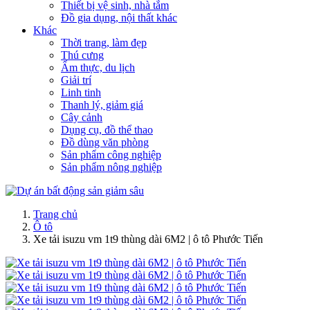
Thiết bị vệ sinh, nhà tắm
Đồ gia dụng, nội thất khác
Khác
Thời trang, làm đẹp
Thú cưng
Ẩm thực, du lịch
Giải trí
Linh tinh
Thanh lý, giảm giá
Cây cảnh
Dụng cụ, đồ thể thao
Đồ dùng văn phòng
Sản phẩm công nghiệp
Sản phẩm nông nghiệp
Trang chủ
Ô tô
Xe tải isuzu vm 1t9 thùng dài 6M2 | ô tô Phước Tiến