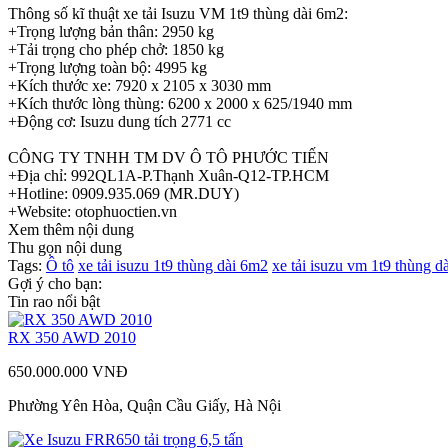
Thông số kĩ thuật xe tải Isuzu VM 1t9 thùng dài 6m2:
+Trọng lượng bản thân: 2950 kg
+Tải trọng cho phép chở: 1850 kg
+Trọng lượng toàn bộ: 4995 kg
+Kích thước xe: 7920 x 2105 x 3030 mm
+Kích thước lòng thùng: 6200 x 2000 x 625/1940 mm
+Động cơ: Isuzu dung tích 2771 cc
CÔNG TY TNHH TM DV Ô TÔ PHƯỚC TIẾN
+Địa chỉ: 992QL1A-P.Thạnh Xuân-Q12-TP.HCM
+Hotline: 0909.935.069 (MR.DUY)
+Website: otophuoctien.vn
Xem thêm nội dung
Thu gọn nội dung
Tags:
Ô tô
xe tải isuzu 1t9 thùng dài 6m2
xe tải isuzu vm 1t9 thùng d
Gợi ý cho bạn:
Tin rao nổi bật
RX 350 AWD 2010
650.000.000 VNĐ
Phường Yên Hòa, Quận Cầu Giấy, Hà Nội