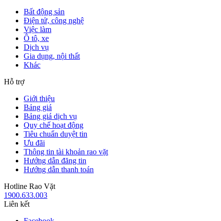
Bất động sản
Điện tử, công nghệ
Việc làm
Ô tô, xe
Dịch vụ
Gia dụng, nội thất
Khác
Hỗ trợ
Giới thiệu
Bảng giá
Bảng giá dịch vụ
Quy chế hoạt động
Tiêu chuẩn duyệt tin
Ưu đãi
Thông tin tài khoản rao vặt
Hướng dẫn đăng tin
Hướng dẫn thanh toán
Hotline Rao Vặt
1900.633.003
Liên kết
Facebook