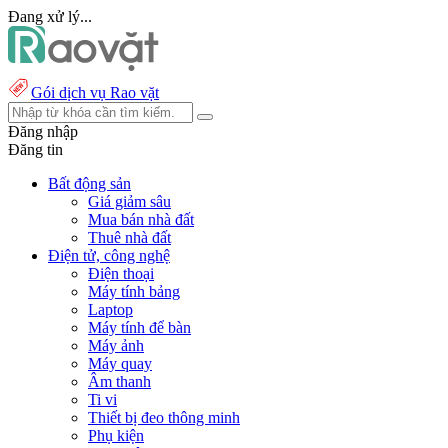
Đang xử lý...
Gói dịch vụ Rao vặt
Đăng nhập
Đăng tin
Bất động sản
Giá giảm sâu
Mua bán nhà đất
Thuê nhà đất
Điện tử, công nghệ
Điện thoại
Máy tính bảng
Laptop
Máy tính để bàn
Máy ảnh
Máy quay
Âm thanh
Ti vi
Thiết bị đeo thông minh
Phụ kiện