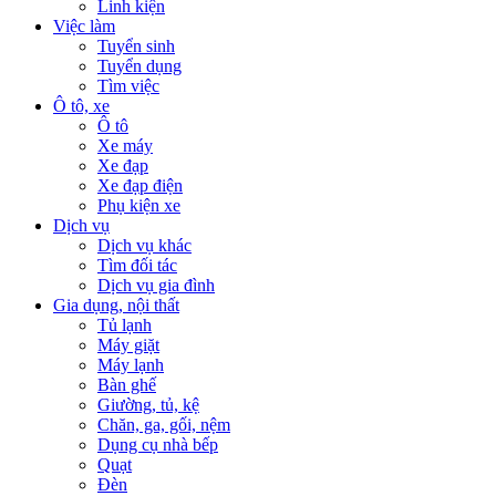
Linh kiện
Việc làm
Tuyển sinh
Tuyển dụng
Tìm việc
Ô tô, xe
Ô tô
Xe máy
Xe đạp
Xe đạp điện
Phụ kiện xe
Dịch vụ
Dịch vụ khác
Tìm đối tác
Dịch vụ gia đình
Gia dụng, nội thất
Tủ lạnh
Máy giặt
Máy lạnh
Bàn ghế
Giường, tủ, kệ
Chăn, ga, gối, nệm
Dụng cụ nhà bếp
Quạt
Đèn