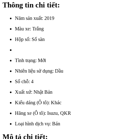
Thông tin chi tiết:
Năm sản xuất:
2019
Màu xe:
Trắng
Hộp số:
Số sàn
Tình trạng:
Mới
Nhiên liệu sử dụng:
Dầu
Số chỗ:
4
Xuất xứ:
Nhật Bản
Kiểu dáng (Ô tô):
Khác
Hãng xe (Ô tô):
Isuzu, QKR
Loại hình dịch vụ:
Bán
Mô tả chi tiết: