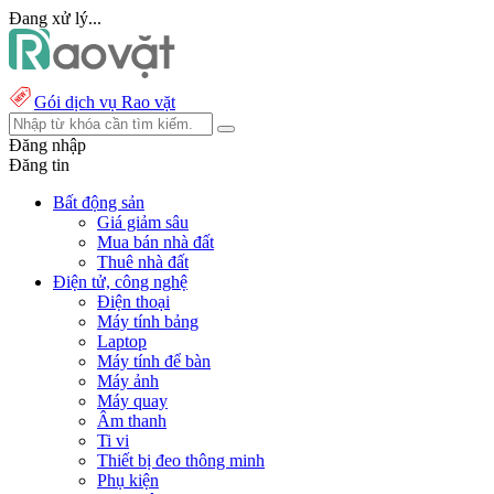
Đang xử lý...
Gói dịch vụ Rao vặt
Đăng nhập
Đăng tin
Bất động sản
Giá giảm sâu
Mua bán nhà đất
Thuê nhà đất
Điện tử, công nghệ
Điện thoại
Máy tính bảng
Laptop
Máy tính để bàn
Máy ảnh
Máy quay
Âm thanh
Ti vi
Thiết bị đeo thông minh
Phụ kiện