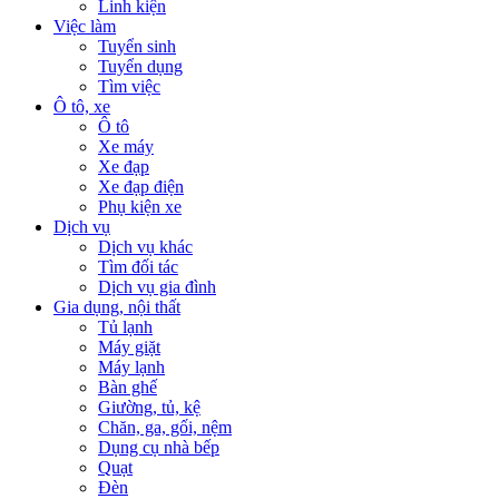
Linh kiện
Việc làm
Tuyển sinh
Tuyển dụng
Tìm việc
Ô tô, xe
Ô tô
Xe máy
Xe đạp
Xe đạp điện
Phụ kiện xe
Dịch vụ
Dịch vụ khác
Tìm đối tác
Dịch vụ gia đình
Gia dụng, nội thất
Tủ lạnh
Máy giặt
Máy lạnh
Bàn ghế
Giường, tủ, kệ
Chăn, ga, gối, nệm
Dụng cụ nhà bếp
Quạt
Đèn