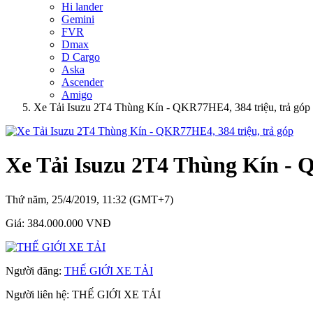
Hi lander
Gemini
FVR
Dmax
D Cargo
Aska
Ascender
Amigo
Xe Tải Isuzu 2T4 Thùng Kín - QKR77HE4, 384 triệu, trả góp
Xe Tải Isuzu 2T4 Thùng Kín - 
Thứ năm, 25/4/2019, 11:32 (GMT+7)
Giá:
384.000.000 VNĐ
Người đăng:
THẾ GIỚI XE TẢI
Người liên hệ:
THẾ GIỚI XE TẢI