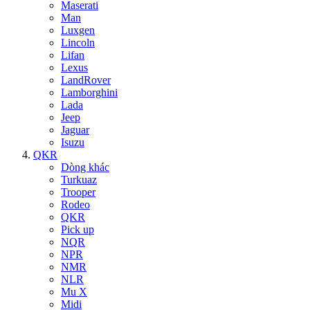
Maserati
Man
Luxgen
Lincoln
Lifan
Lexus
LandRover
Lamborghini
Lada
Jeep
Jaguar
Isuzu
QKR
Dòng khác
Turkuaz
Trooper
Rodeo
QKR
Pick up
NQR
NPR
NMR
NLR
Mu X
Midi