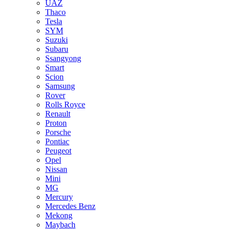
UAZ
Thaco
Tesla
SYM
Suzuki
Subaru
Ssangyong
Smart
Scion
Samsung
Rover
Rolls Royce
Renault
Proton
Porsche
Pontiac
Peugeot
Opel
Nissan
Mini
MG
Mercury
Mercedes Benz
Mekong
Maybach