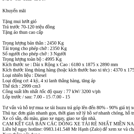
Khuyến mãi
Tặng mui lướt gió
Trả trước 70-120 triệu đồng
Tặng áo thun cao cấp
Trọng lượng bản thân : 2450 Kg
Tải trọng cho phép chở : 2350 Kg
Số người cho phép chở : 3 Người
Trọng lượng toàn bộ : 4995 Kg
Kích thước xe : Dài x Rộng x Cao : 6180 x 1875 x 2890 mm
Kích thước lòng thùng hàng (hoặc kích thước bao xi téc) : 4370 x 1
Loại nhiên liệu : Diesel
Loại động cơ: 4 kỳ, 4 xi lanh thẳng hàng, tăng áp
Thể tích : 2999 cm3
Công suất lớn nhất /tốc độ quay : 77 kW/ 3200 v/ph
Lốp trước / sau: 7.00 - 15 /7.00 - 15
Tư vấn và hỗ trợ mua xe tải Isuzu trả góp lên đến 80% - 90% giá trị x
Thủ tục đơn giản nhanh gọn, thời gian xử lý hồ sơ nhanh chóng, hỗ tr
Xe có sẵn, đủ màu, giao xe ngay, giao xe tận nhà.
CAM KẾT GIÁ BÁN CÁC DÒNG XE TẢI RẺ NHẤT MIỀN NA
Liên hệ ngay hotline: 0983.141.548 Mr Hạnh (Zalo) để xem xe và chạy 