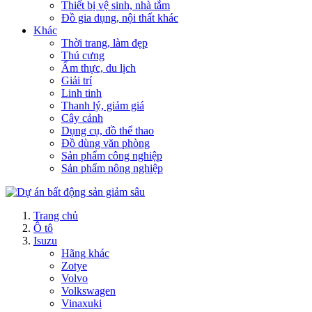
Thiết bị vệ sinh, nhà tắm
Đồ gia dụng, nội thất khác
Khác
Thời trang, làm đẹp
Thú cưng
Ẩm thực, du lịch
Giải trí
Linh tinh
Thanh lý, giảm giá
Cây cảnh
Dụng cụ, đồ thể thao
Đồ dùng văn phòng
Sản phẩm công nghiệp
Sản phẩm nông nghiệp
Trang chủ
Ô tô
Isuzu
Hãng khác
Zotye
Volvo
Volkswagen
Vinaxuki