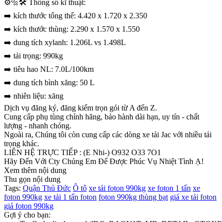
⚙️🔩🛠 Thông số kĩ thuật:
➡️ kích thước tổng thể: 4.420 x 1.720 x 2.350
➡️ kích thước thùng: 2.290 x 1.570 x 1.550
➡️ dung tích xylanh: 1.206L vs 1.498L
➡️ tải trọng: 990kg
➡️ tiêu hao NL: 7.0L/100km
➡️ dung tích bình xăng: 50 L
➡️ nhiên liệu: xăng
Dịch vụ đăng ký, đăng kiểm trọn gói từ A đến Z.
Cung cấp phụ tùng chính hãng, bảo hành dài hạn, uy tín - chất
lượng - nhanh chóng.
Ngoài ra, Chúng tôi còn cung cấp các dòng xe tải Jac với nhiều tải
trọng khác.
LIÊN HỆ TRỰC TIẾP : (E Nhi-) O932 O33 7O1
Hãy Đến Với Cty Chúng Em Để Được Phúc Vụ Nhiệt Tình Ạ!
Xem thêm nội dung
Thu gọn nội dung
Tags:
Quận Thủ Đức
Ô tô
xe tải foton 990kg
xe foton 1 tấn
xe
foton 990kg
xe tải 1 tấn foton
foton 990kg thùng bạt
giá xe tải foton
giá foton 990kg
Gợi ý cho bạn: