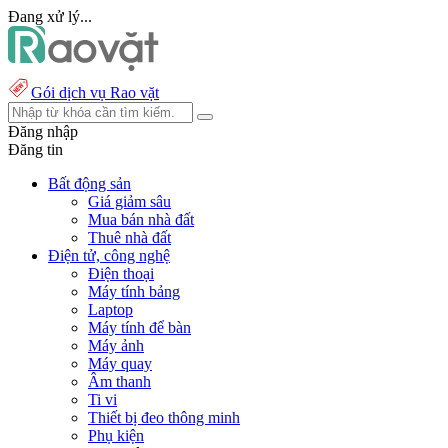
Đang xử lý...
Gói dịch vụ Rao vặt
Đăng nhập
Đăng tin
Bất động sản
Giá giảm sâu
Mua bán nhà đất
Thuê nhà đất
Điện tử, công nghệ
Điện thoại
Máy tính bảng
Laptop
Máy tính để bàn
Máy ảnh
Máy quay
Âm thanh
Ti vi
Thiết bị đeo thông minh
Phụ kiện