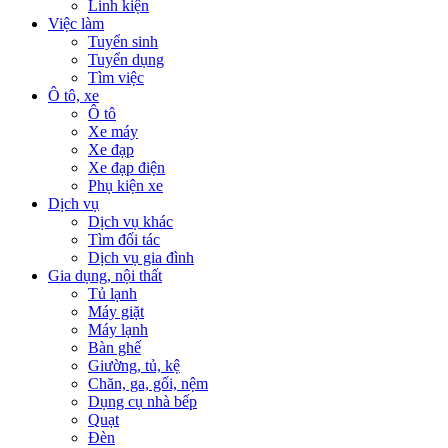
Linh kiện
Việc làm
Tuyển sinh
Tuyển dụng
Tìm việc
Ô tô, xe
Ô tô
Xe máy
Xe đạp
Xe đạp điện
Phụ kiện xe
Dịch vụ
Dịch vụ khác
Tìm đối tác
Dịch vụ gia đình
Gia dụng, nội thất
Tủ lạnh
Máy giặt
Máy lạnh
Bàn ghế
Giường, tủ, kệ
Chăn, ga, gối, nệm
Dụng cụ nhà bếp
Quạt
Đèn