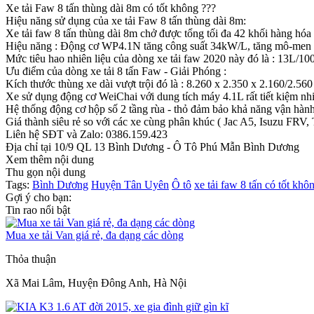
Xe tải Faw 8 tấn thùng dài 8m có tốt không ???
Hiệu năng sử dụng của xe tải Faw 8 tấn thùng dài 8m:
Xe tải faw 8 tấn thùng dài 8m chở được tổng tối đa 42 khối hàng hóa
Hiệu năng : Động cơ WP4.1N tăng công suất 34kW/L, tăng mô-men 166
Mức tiêu hao nhiên liệu của dòng xe tải faw 2020 này đó là : 13L/1
Ưu điểm của dòng xe tải 8 tấn Faw - Giải Phóng :
Kích thước thùng xe dài vượt trội đó là : 8.260 x 2.350 x 2.160/2.5
Xe sử dụng động cơ WeiChai với dung tích máy 4.1L rất tiết kiệm nhi
Hệ thống động cơ hộp số 2 tầng rùa - thỏ đảm bảo khả năng vận hành
Giá thành siêu rẻ so với các xe cùng phân khúc ( Jac A5, Isuzu FRV
Liên hệ SĐT và Zalo: 0386.159.423
Địa chỉ tại 10/9 QL 13 Bình Dương - Ô Tô Phú Mẫn Bình Dương
Xem thêm nội dung
Thu gọn nội dung
Tags:
Bình Dương
Huyện Tân Uyên
Ô tô
xe tải faw 8 tấn có tốt khô
Gợi ý cho bạn:
Tin rao nổi bật
Mua xe tải Van giá rẻ, đa dạng các dòng
Thỏa thuận
Xã Mai Lâm, Huyện Đông Anh, Hà Nội