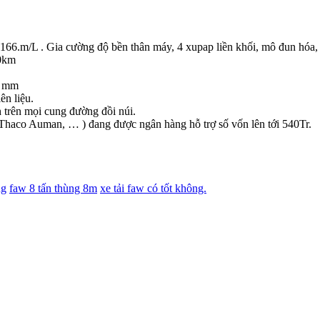
.m/L . Gia cường độ bền thân máy, 4 xupap liền khối, mô đun hóa, th
00km
60 mm
ên liệu.
 trên mọi cung đường đồi núi.
, Thaco Auman, … ) đang được ngân hàng hỗ trợ số vốn lên tới 540Tr.
ng
faw 8 tấn thùng 8m
xe tải faw có tốt không.