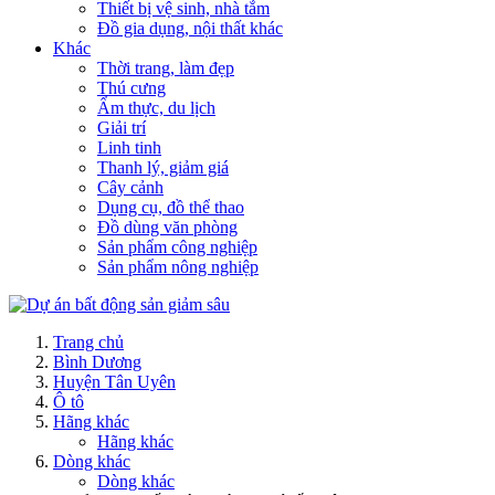
Thiết bị vệ sinh, nhà tắm
Đồ gia dụng, nội thất khác
Khác
Thời trang, làm đẹp
Thú cưng
Ẩm thực, du lịch
Giải trí
Linh tinh
Thanh lý, giảm giá
Cây cảnh
Dụng cụ, đồ thể thao
Đồ dùng văn phòng
Sản phẩm công nghiệp
Sản phẩm nông nghiệp
Trang chủ
Bình Dương
Huyện Tân Uyên
Ô tô
Hãng khác
Hãng khác
Dòng khác
Dòng khác