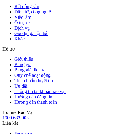
Bất động sản
Điện tử, công nghệ
Việc làm
Ô tô, xe
Dịch vụ
Gia dụng, nội thất
Khác
Hỗ trợ
Giới thiệu
Bảng giá
Bảng giá dịch vụ
Quy chế hoạt động
Tiêu chuẩn duyệt tin
Ưu đãi
Thông tin tài khoản rao vặt
Hướng dẫn đăng tin
Hướng dẫn thanh toán
Hotline Rao Vặt
1900.633.003
Liên kết
Facebook