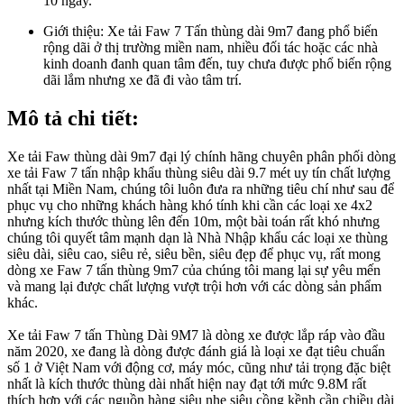
10 ngày.
Giới thiệu:
Xe tải Faw 7 Tấn thùng dài 9m7 đang phổ biến
rộng dãi ở thị trường miền nam, nhiều đối tác hoặc các nhà
kinh doanh đanh quan tâm đến, tuy chưa được phổ biến rộng
dãi lắm nhưng xe đã đi vào tâm trí.
Mô tả chi tiết:
Xe tải Faw thùng dài 9m7 đại lý chính hãng chuyên phân phối dòng
xe tải Faw 7 tấn nhập khẩu thùng siêu dài 9.7 mét uy tín chất lượng
nhất tại Miền Nam, chúng tôi luôn đưa ra những tiêu chí như sau để
phục vụ cho những khách hàng khó tính khi cần các loại xe 4x2
nhưng kích thước thùng lên đến 10m, một bài toán rất khó nhưng
chúng tôi quyết tâm mạnh dạn là Nhà Nhập khẩu các loại xe thùng
siêu dài, siêu cao, siêu rẻ, siêu bền, siêu đẹp để phục vụ, rất mong
dòng xe Faw 7 tấn thùng 9m7 của chúng tôi mang lại sự yêu mến
và mang lại được chất lượng vượt trội hơn với các dòng sản phẩm
khác.
Xe tải Faw 7 tấn Thùng Dài 9M7 là dòng xe được lắp ráp vào đầu
năm 2020, xe đang là dòng được đánh giá là loại xe đạt tiêu chuẩn
số 1 ở Việt Nam với động cơ, máy móc, cũng như tải trọng đặc biệt
nhất là kích thước thùng dài nhất hiện nay đạt tới mức 9.8M rất
thích hợp với các nguồn hàng siêu nhẹ siêu cồng kềnh cần chiều dài