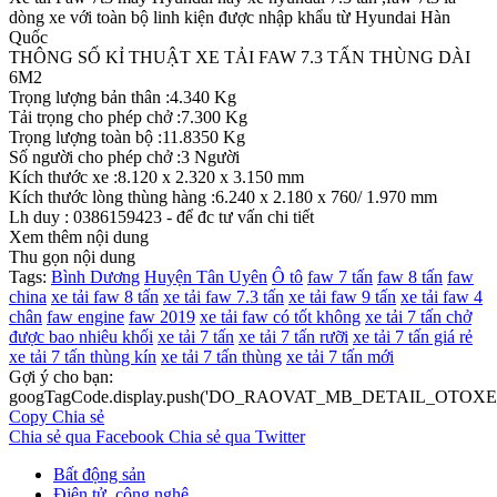
dòng xe với toàn bộ linh kiện được nhập khẩu từ Hyundai Hàn
Quốc
THÔNG SỐ KỈ THUẬT XE TẢI FAW 7.3 TẤN THÙNG DÀI
6M2
Trọng lượng bản thân :4.340 Kg
Tải trọng cho phép chở :7.300 Kg
Trọng lượng toàn bộ :11.8350 Kg
Số người cho phép chở :3 Người
Kích thước xe :8.120 x 2.320 x 3.150 mm
Kích thước lòng thùng hàng :6.240 x 2.180 x 760/ 1.970 mm
Lh duy : 0386159423 - để đc tư vấn chi tiết
Xem thêm nội dung
Thu gọn nội dung
Tags:
Bình Dương
Huyện Tân Uyên
Ô tô
faw 7 tấn
faw 8 tấn
faw
china
xe tải faw 8 tấn
xe tải faw 7.3 tấn
xe tải faw 9 tấn
xe tải faw 4
chân
faw engine
faw 2019
xe tải faw có tốt không
xe tải 7 tấn chở
được bao nhiêu khối
xe tải 7 tấn
xe tải 7 tấn rưỡi
xe tải 7 tấn giá rẻ
xe tải 7 tấn thùng kín
xe tải 7 tấn thùng
xe tải 7 tấn mới
Gợi ý cho bạn:
googTagCode.display.push('DO_RAOVAT_MB_DETAIL_OTOXE_
Copy
Chia sẻ
Chia sẻ qua Facebook
Chia sẻ qua Twitter
Bất động sản
Điện tử, công nghệ