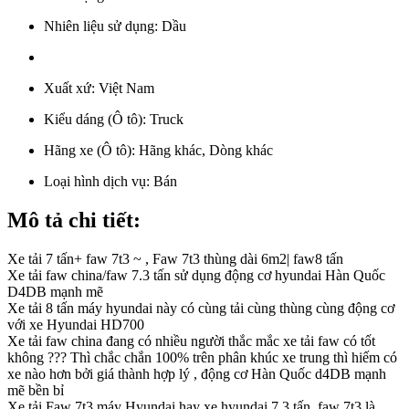
Nhiên liệu sử dụng:
Dầu
Xuất xứ:
Việt Nam
Kiểu dáng (Ô tô):
Truck
Hãng xe (Ô tô):
Hãng khác, Dòng khác
Loại hình dịch vụ:
Bán
Mô tả chi tiết:
Xe tải 7 tấn+ faw 7t3 ~ , Faw 7t3 thùng dài 6m2| faw8 tấn
Xe tải faw china/faw 7.3 tấn sử dụng động cơ hyundai Hàn Quốc
D4DB mạnh mẽ
Xe tải 8 tấn máy hyundai này có cùng tải cùng thùng cùng động cơ
với xe Hyundai HD700
Xe tải faw china đang có nhiều người thắc mắc xe tải faw có tốt
không ??? Thì chắc chắn 100% trên phân khúc xe trung thì hiếm có
xe nào hơn bởi giá thành hợp lý , động cơ Hàn Quốc d4DB mạnh
mẽ bền bỉ
Xe tải Faw 7t3 máy Hyundai hay xe hyundai 7.3 tấn ,faw 7t3 là