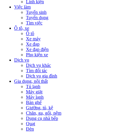
Linh kiện
Việc làm
Tuyển sinh
Tuyển dụng
Tìm việc
Ô tô, xe
Ô tô
Xe máy
Xe đạp
Xe đạp điện
Phụ kiện xe
Dịch vụ
Dịch vụ khác
Tìm đối tác
Dịch vụ gia đình
Gia dụng, nội thất
Tủ lạnh
Máy giặt
Máy lạnh
Bàn ghế
Giường, tủ, kệ
Chăn, ga, gối, nệm
Dụng cụ nhà bếp
Quạt
Đèn