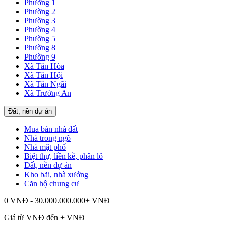
Phường 1
Phường 2
Phường 3
Phường 4
Phường 5
Phường 8
Phường 9
Xã Tân Hòa
Xã Tân Hội
Xã Tân Ngãi
Xã Trường An
Đất, nền dự án
Mua bán nhà đất
Nhà trong ngõ
Nhà mặt phố
Biệt thự, liền kề, phân lô
Đất, nền dự án
Kho bãi, nhà xưởng
Căn hộ chung cư
0 VNĐ - 30.000.000.000+ VNĐ
Giá từ
VNĐ đến
+
VNĐ