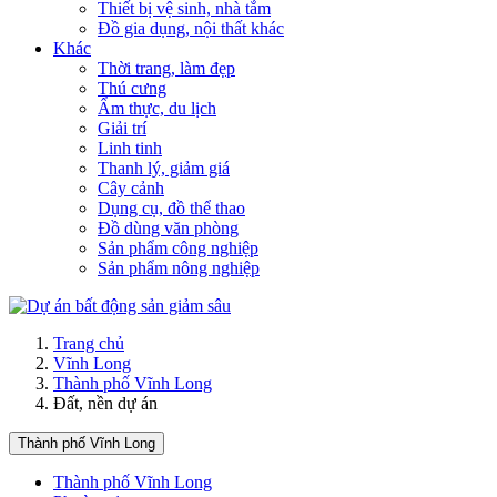
Thiết bị vệ sinh, nhà tắm
Đồ gia dụng, nội thất khác
Khác
Thời trang, làm đẹp
Thú cưng
Ẩm thực, du lịch
Giải trí
Linh tinh
Thanh lý, giảm giá
Cây cảnh
Dụng cụ, đồ thể thao
Đồ dùng văn phòng
Sản phẩm công nghiệp
Sản phẩm nông nghiệp
Trang chủ
Vĩnh Long
Thành phố Vĩnh Long
Đất, nền dự án
Thành phố Vĩnh Long
Thành phố Vĩnh Long