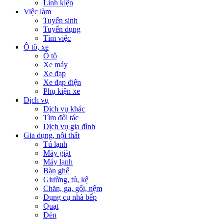
Linh kiện
Việc làm
Tuyển sinh
Tuyển dụng
Tìm việc
Ô tô, xe
Ô tô
Xe máy
Xe đạp
Xe đạp điện
Phụ kiện xe
Dịch vụ
Dịch vụ khác
Tìm đối tác
Dịch vụ gia đình
Gia dụng, nội thất
Tủ lạnh
Máy giặt
Máy lạnh
Bàn ghế
Giường, tủ, kệ
Chăn, ga, gối, nệm
Dụng cụ nhà bếp
Quạt
Đèn