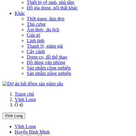
Thiết bị vệ sinh, nhà tắm
Đồ gia dụng, nội thất khác
Khác
Thời trang, làm đẹp
Thú cưng
Ẩm thực, du lịch
Giải trí
Linh tinh
Thanh lý, giảm giá
Cây cảnh
Dụng cụ, đồ thể thao
Đồ dùng văn phòng
Sản phẩm công nghiệp
Sản phẩm nông nghiệp
Trang chủ
Vĩnh Long
Ô tô
Vĩnh Long
Vĩnh Long
Huyện Bình Minh