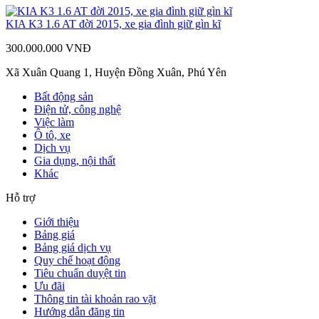
KIA K3 1.6 AT đời 2015, xe gia đình giữ gìn kĩ
300.000.000 VNĐ
Xã Xuân Quang 1, Huyện Đồng Xuân, Phú Yên
Bất động sản
Điện tử, công nghệ
Việc làm
Ô tô, xe
Dịch vụ
Gia dụng, nội thất
Khác
Hỗ trợ
Giới thiệu
Bảng giá
Bảng giá dịch vụ
Quy chế hoạt động
Tiêu chuẩn duyệt tin
Ưu đãi
Thông tin tài khoản rao vặt
Hướng dẫn đăng tin