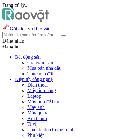
Đang xử lý...
Gói dịch vụ Rao vặt
Đăng nhập
Đăng tin
Bất động sản
Giá giảm sâu
Mua bán nhà đất
Thuê nhà đất
Điện tử, công nghệ
Điện thoại
Máy tính bảng
Laptop
Máy tính để bàn
Máy ảnh
Máy quay
Âm thanh
Ti vi
Thiết bị đeo thông minh
Phụ kiện