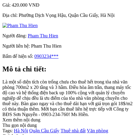
Giá:
420.000 VNĐ
Địa chỉ:
Phường Dịch Vọng Hậu, Quận Cầu Giấy, Hà Nội
Người đăng:
Pham Thu Hien
Người liên hệ:
Pham Thu Hien
Bấm để hiện số:
0903234***
Mô tả chi tiết:
Là một số diện tích còn trống chưa cho thuê hết trong tòa nhà văn
phòng 700m2 x 20 tầng và 3 hầm. Điều hòa âm trần, thang máy tốc
độ cao và hệ thống điện back up 100% cộng với quản lý chuyên
nghiệp dễ chịu đều là ưu điểm của tòa nhà văn phòng chuyên cho
thuê này. Bàn giao ngay và cho thuê dài hạn với giá trọn gói 18$/m2
có thỏa thuận thêm. Mời bạn cần thuê liên hệ trực tiếp với Công ty
BĐS Sơn Nguyễn - 0903-234-760! Ms Hiền.
Xem thêm nội dung
Thu gọn nội dung
Tags:
Hà Nội
Quận Cầu Giấy
Thuê nhà đất
Văn phòng