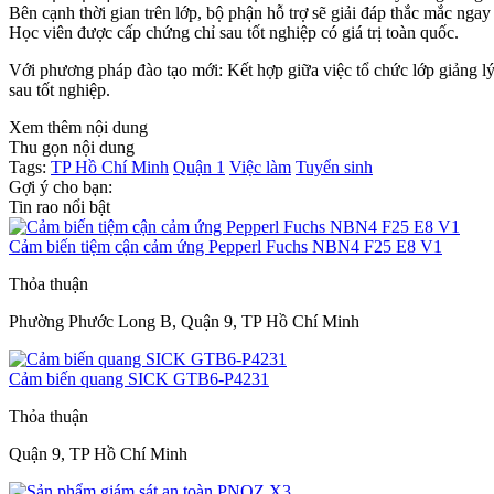
Bên cạnh thời gian trên lớp, bộ phận hỗ trợ sẽ giải đáp thắc mắc ngay
Học viên được cấp chứng chỉ sau tốt nghiệp có giá trị toàn quốc.
Với phương pháp đào tạo mới: Kết hợp giữa việc tổ chức lớp giả
sau tốt nghiệp.
Xem thêm nội dung
Thu gọn nội dung
Tags:
TP Hồ Chí Minh
Quận 1
Việc làm
Tuyển sinh
Gợi ý cho bạn:
Tin rao nổi bật
Cảm biến tiệm cận cảm ứng Pepperl Fuchs NBN4 F25 E8 V1
Thỏa thuận
Phường Phước Long B, Quận 9, TP Hồ Chí Minh
Cảm biến quang SICK GTB6-P4231
Thỏa thuận
Quận 9, TP Hồ Chí Minh