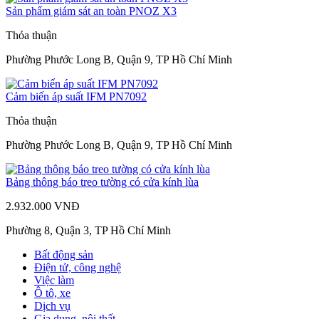
Sản phẩm giám sát an toàn PNOZ X3
Thỏa thuận
Phường Phước Long B, Quận 9, TP Hồ Chí Minh
Cảm biến áp suất IFM PN7092
Thỏa thuận
Phường Phước Long B, Quận 9, TP Hồ Chí Minh
Bảng thông báo treo tường có cửa kính lùa
2.932.000 VNĐ
Phường 8, Quận 3, TP Hồ Chí Minh
Bất động sản
Điện tử, công nghệ
Việc làm
Ô tô, xe
Dịch vụ
Gia dụng, nội thất