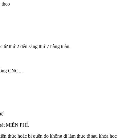
 theo
ục từ thứ 2 đến sáng thứ 7 hàng tuần.
a công CNC,…
tế.
 phát MIỄN PHÍ.
n thức hoặc bị quên do không đi làm thực tế sau khóa học