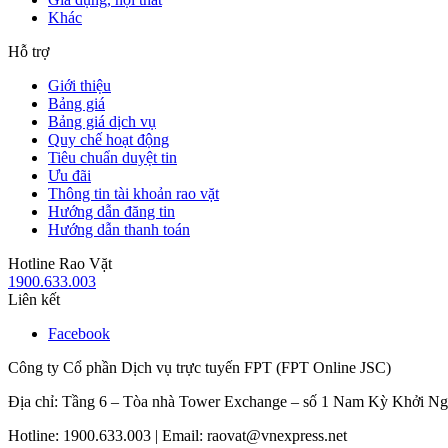
Khác
Hỗ trợ
Giới thiệu
Bảng giá
Bảng giá dịch vụ
Quy chế hoạt động
Tiêu chuẩn duyệt tin
Ưu đãi
Thông tin tài khoản rao vặt
Hướng dẫn đăng tin
Hướng dẫn thanh toán
Hotline Rao Vặt
1900.633.003
Liên kết
Facebook
Công ty Cổ phần Dịch vụ trực tuyến FPT (FPT Online JSC)
Địa chỉ: Tầng 6 – Tòa nhà Tower Exchange – số 1 Nam Kỳ Khởi N
Hotline: 1900.633.003 | Email: raovat@vnexpress.net