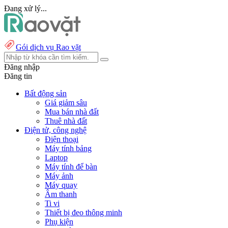
Đang xử lý...
Gói dịch vụ Rao vặt
Đăng nhập
Đăng tin
Bất động sản
Giá giảm sâu
Mua bán nhà đất
Thuê nhà đất
Điện tử, công nghệ
Điện thoại
Máy tính bảng
Laptop
Máy tính để bàn
Máy ảnh
Máy quay
Âm thanh
Ti vi
Thiết bị đeo thông minh
Phụ kiện