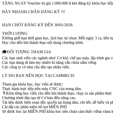
TẶNG NGAY Voucher trị giá 1.000.000 đ khi đăng ký khóa học tiếp
HÃY NHANH CHÂN ĐĂNG KÝ !!!
HẠN CHÓT ĐĂNG KÝ ĐẾN 30/01/2018.
THỜI LƯỢNG
Không giới hạn thời gian học, lịch học tự chọn: Mỗi ngày 3 ca, liên t
Học cho đến khi thành thạo nội dung chương trình.
‍🎓ĐỐI TƯỢNG THAM GIA
Các bạn sinh viên các ngành như: Cơ khí, chế tạo máy, lập trình gi
Các bạn đang đi làm tuy nhiên kĩ năng vẫn chưa nắm vững
Các công ty có nhu cầu đào tạo nhân viên.
LÝ DO BẠN NÊN HỌC TẠI CAMMECH:
Tham gia khóa học, học viên sẽ được:
Thực hành trực tiếp trên máy CNC của trung tâm.
🔖Kèm từng học viên cho đến khi thành thạo, chạy ra sản phẩm thực 
Chương trình đào tạo từ Cơ bản đến nâng cao.
Tài liệu được biên soạn độc quyền tại trung tâm, chi tiết, dễ hiểu và
Cài đặt các phần mềm hỗ trợ MIỄN PHÍ
Sẽ được học lại MIỄN PHÍ khóa học nếu chưa cảm thấy vững vàng kiế