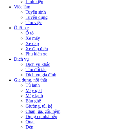
Linh kiện
Việc làm
Tuyển sinh
Tuyển dụng
Tìm việc
Ô tô, xe
Ô tô
Xe máy
Xe đạp
Xe đạp điện
Phụ kiện xe
Dịch vụ
Dịch vụ khác
Tìm đối tác
Dịch vụ gia đình
Gia dụng, nội thất
Tủ lạnh
Máy giặt
Máy lạnh
Bàn ghế
Giường, tủ, kệ
Chăn, ga, gối, nệm
Dụng cụ nhà bếp
Quạt
Đèn