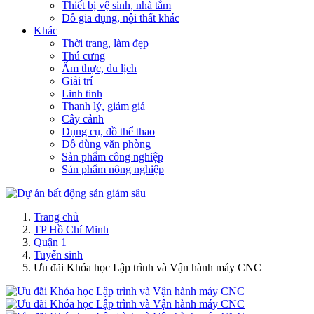
Thiết bị vệ sinh, nhà tắm
Đồ gia dụng, nội thất khác
Khác
Thời trang, làm đẹp
Thú cưng
Ẩm thực, du lịch
Giải trí
Linh tinh
Thanh lý, giảm giá
Cây cảnh
Dụng cụ, đồ thể thao
Đồ dùng văn phòng
Sản phẩm công nghiệp
Sản phẩm nông nghiệp
Trang chủ
TP Hồ Chí Minh
Quận 1
Tuyển sinh
Ưu đãi Khóa học Lập trình và Vận hành máy CNC