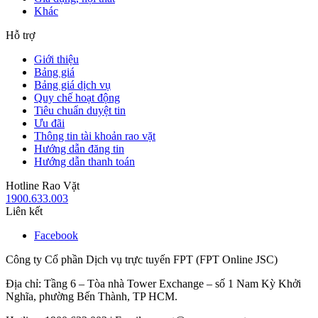
Khác
Hỗ trợ
Giới thiệu
Bảng giá
Bảng giá dịch vụ
Quy chế hoạt động
Tiêu chuẩn duyệt tin
Ưu đãi
Thông tin tài khoản rao vặt
Hướng dẫn đăng tin
Hướng dẫn thanh toán
Hotline Rao Vặt
1900.633.003
Liên kết
Facebook
Công ty Cổ phần Dịch vụ trực tuyến FPT (FPT Online JSC)
Địa chỉ: Tầng 6 – Tòa nhà Tower Exchange – số 1 Nam Kỳ Khởi
Nghĩa, phường Bến Thành, TP HCM.