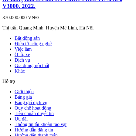
V3000. 2022.
370.000.000 VNĐ
Thị trấn Quang Minh, Huyện Mê Linh, Hà Nội
Bất động sản
Điện tử, công nghệ
Việc làm
Ô tô, xe
Dịch vụ
Gia dụng, nội thất
Khác
Hỗ trợ
Giới thiệu
Bảng giá
Bảng giá dịch vụ
Quy chế hoạt động
Tiêu chuẩn duyệt tin
Ưu đãi
Thông tin tài khoản rao vặt
Hướng dẫn đăng tin
Hướng dẫn thanh toán