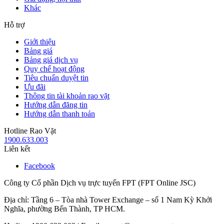
Khác
Hỗ trợ
Giới thiệu
Bảng giá
Bảng giá dịch vụ
Quy chế hoạt động
Tiêu chuẩn duyệt tin
Ưu đãi
Thông tin tài khoản rao vặt
Hướng dẫn đăng tin
Hướng dẫn thanh toán
Hotline Rao Vặt
1900.633.003
Liên kết
Facebook
Công ty Cổ phần Dịch vụ trực tuyến FPT (FPT Online JSC)
Địa chỉ: Tầng 6 – Tòa nhà Tower Exchange – số 1 Nam Kỳ Khởi
Nghĩa, phường Bến Thành, TP HCM.