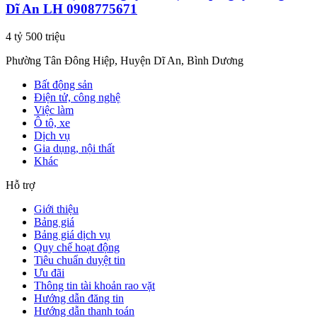
Dĩ An LH 0908775671
4 tỷ 500 triệu
Phường Tân Đông Hiệp, Huyện Dĩ An, Bình Dương
Bất động sản
Điện tử, công nghệ
Việc làm
Ô tô, xe
Dịch vụ
Gia dụng, nội thất
Khác
Hỗ trợ
Giới thiệu
Bảng giá
Bảng giá dịch vụ
Quy chế hoạt động
Tiêu chuẩn duyệt tin
Ưu đãi
Thông tin tài khoản rao vặt
Hướng dẫn đăng tin
Hướng dẫn thanh toán