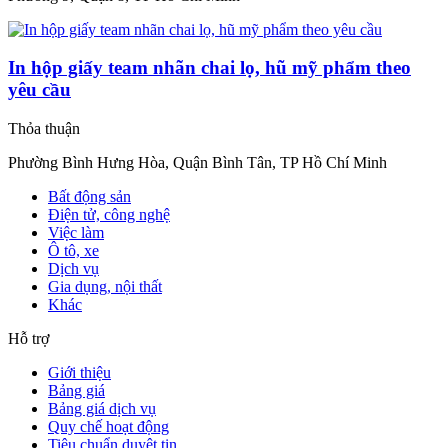
In hộp giấy team nhãn chai lọ, hũ mỹ phẩm theo
yêu cầu
Thỏa thuận
Phường Bình Hưng Hòa, Quận Bình Tân, TP Hồ Chí Minh
Bất động sản
Điện tử, công nghệ
Việc làm
Ô tô, xe
Dịch vụ
Gia dụng, nội thất
Khác
Hỗ trợ
Giới thiệu
Bảng giá
Bảng giá dịch vụ
Quy chế hoạt động
Tiêu chuẩn duyệt tin