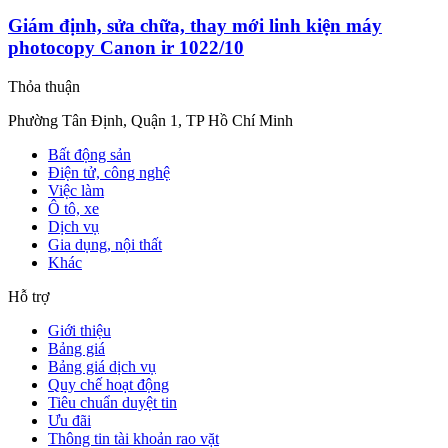
Giám định, sửa chữa, thay mới linh kiện máy
photocopy Canon ir 1022/10
Thỏa thuận
Phường Tân Định, Quận 1, TP Hồ Chí Minh
Bất động sản
Điện tử, công nghệ
Việc làm
Ô tô, xe
Dịch vụ
Gia dụng, nội thất
Khác
Hỗ trợ
Giới thiệu
Bảng giá
Bảng giá dịch vụ
Quy chế hoạt động
Tiêu chuẩn duyệt tin
Ưu đãi
Thông tin tài khoản rao vặt