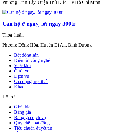
Phường Linh Tây, Quận Thủ Đức, TP Hồ Chí Minh
Căn hộ ở ngay, lời ngay 300tr
Thỏa thuận
Phường Đông Hòa, Huyện Dĩ An, Bình Dương
Bất động sản
Điện tử, công nghệ
Việc làm
Ô tô, xe
Dịch vụ
Gia dụng, nội thất
Khác
Hỗ trợ
Giới thiệu
Bảng giá
Bảng giá dịch vụ
Quy chế hoạt động
Tiêu chuẩn duyệt tin