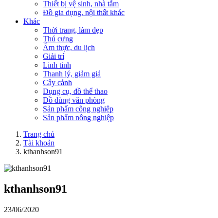
Thiết bị vệ sinh, nhà tắm
Đồ gia dụng, nội thất khác
Khác
Thời trang, làm đẹp
Thú cưng
Ẩm thực, du lịch
Giải trí
Linh tinh
Thanh lý, giảm giá
Cây cảnh
Dụng cụ, đồ thể thao
Đồ dùng văn phòng
Sản phẩm công nghiệp
Sản phẩm nông nghiệp
Trang chủ
Tài khoản
kthanhson91
kthanhson91
23/06/2020