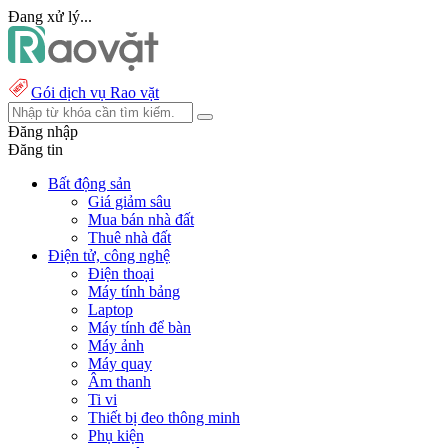
Đang xử lý...
Gói dịch vụ Rao vặt
Đăng nhập
Đăng tin
Bất động sản
Giá giảm sâu
Mua bán nhà đất
Thuê nhà đất
Điện tử, công nghệ
Điện thoại
Máy tính bảng
Laptop
Máy tính để bàn
Máy ảnh
Máy quay
Âm thanh
Ti vi
Thiết bị đeo thông minh
Phụ kiện