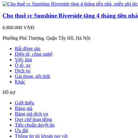
Cho thuê cc Sunshine Riverside tặng 4 tháng tiền nhà
6.800.000 VNĐ
Phường Phú Thượng, Quận Tây Hồ, Hà Nội
Bất động sản
Điện tử, công nghệ
Việc làm
Ô tô, xe
Dịch vụ
Gia dụng, nội thất
Khác
Hỗ trợ
Giới thiệu
Bảng giá
Bảng giá dịch vụ
Quy chế hoạt động
Tiêu chuẩn duyệt tin
Ưu đãi
Thông tin tài khoản rao vặt