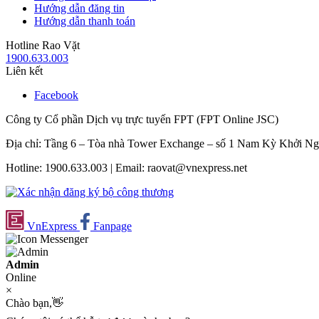
Hướng dẫn đăng tin
Hướng dẫn thanh toán
Hotline Rao Vặt
1900.633.003
Liên kết
Facebook
Công ty Cổ phần Dịch vụ trực tuyến FPT (FPT Online JSC)
Địa chỉ: Tầng 6 – Tòa nhà Tower Exchange – số 1 Nam Kỳ Khởi N
Hotline: 1900.633.003 | Email: raovat@vnexpress.net
VnExpress
Fanpage
Admin
Online
×
Chào bạn,👋