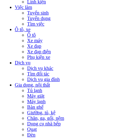
Linh kiện
Việc làm
Tuyển sinh
Tuyển dụng
Tìm việc
Ô tô, xe
Ô tô
Xe máy
Xe đạp
Xe đạp điện
Phụ kiện xe
Dịch vụ
Dịch vụ khác
Tìm đối tác
Dịch vụ gia đình
Gia dụng, nội thất
Tủ lạnh
Máy giặt
Máy lạnh
Bàn ghế
Giường, tủ, kệ
Chăn, ga, gối, nệm
Dụng cụ nhà bếp
Quạt
Đèn