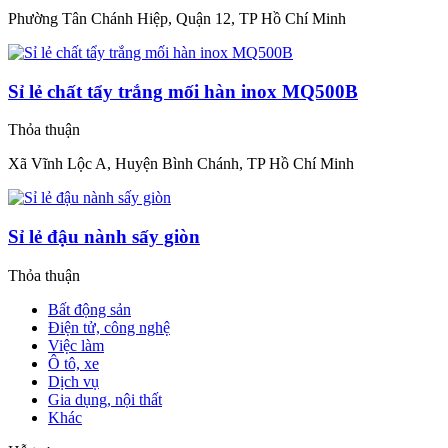
Phường Tân Chánh Hiệp, Quận 12, TP Hồ Chí Minh
Sỉ lẻ chất tẩy trắng mối hàn inox MQ500B
Thỏa thuận
Xã Vĩnh Lộc A, Huyện Bình Chánh, TP Hồ Chí Minh
Sỉ lẻ đậu nành sấy giòn
Thỏa thuận
Bất động sản
Điện tử, công nghệ
Việc làm
Ô tô, xe
Dịch vụ
Gia dụng, nội thất
Khác