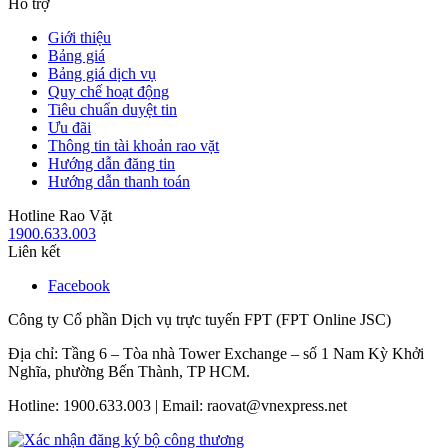
Hỗ trợ
Giới thiệu
Bảng giá
Bảng giá dịch vụ
Quy chế hoạt động
Tiêu chuẩn duyệt tin
Ưu đãi
Thông tin tài khoản rao vặt
Hướng dẫn đăng tin
Hướng dẫn thanh toán
Hotline Rao Vặt
1900.633.003
Liên kết
Facebook
Công ty Cổ phần Dịch vụ trực tuyến FPT (FPT Online JSC)
Địa chỉ: Tầng 6 – Tòa nhà Tower Exchange – số 1 Nam Kỳ Khởi
Nghĩa, phường Bến Thành, TP HCM.
Hotline: 1900.633.003 | Email: raovat@vnexpress.net