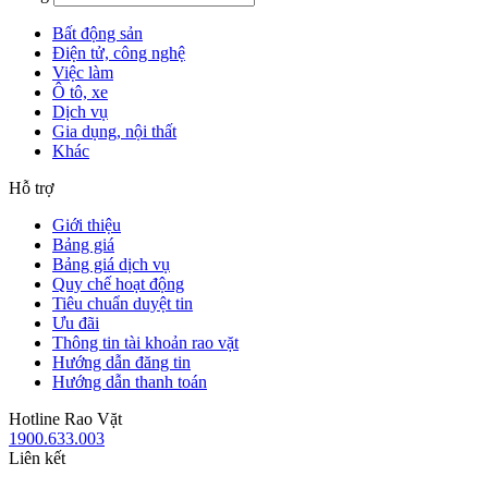
Bất động sản
Điện tử, công nghệ
Việc làm
Ô tô, xe
Dịch vụ
Gia dụng, nội thất
Khác
Hỗ trợ
Giới thiệu
Bảng giá
Bảng giá dịch vụ
Quy chế hoạt động
Tiêu chuẩn duyệt tin
Ưu đãi
Thông tin tài khoản rao vặt
Hướng dẫn đăng tin
Hướng dẫn thanh toán
Hotline Rao Vặt
1900.633.003
Liên kết