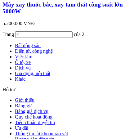
Máy xay thuốc bắc, xay tam thất công suất lớn
5000W
5.200.000 VNĐ
Trang
của 2
Bất động sản
Điện tử, công nghệ
Việc làm
Ô tô, xe
Dịch vụ
Gia dụng, nội thất
Khác
Hỗ trợ
Giới thiệu
Bảng giá
Bảng giá dịch vụ
Quy chế hoạt động
Tiêu chuẩn duyệt tin
Ưu đãi
Thông tin tài khoản rao vặt