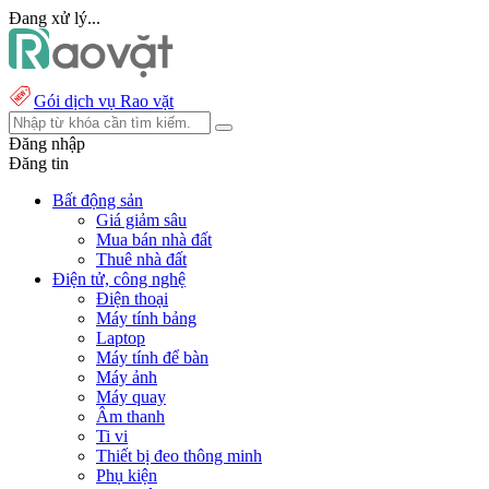
Đang xử lý...
Gói dịch vụ Rao vặt
Đăng nhập
Đăng tin
Bất động sản
Giá giảm sâu
Mua bán nhà đất
Thuê nhà đất
Điện tử, công nghệ
Điện thoại
Máy tính bảng
Laptop
Máy tính để bàn
Máy ảnh
Máy quay
Âm thanh
Ti vi
Thiết bị đeo thông minh
Phụ kiện