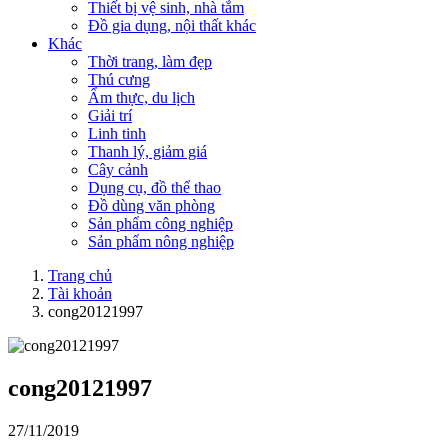
Thiết bị vệ sinh, nhà tắm
Đồ gia dụng, nội thất khác
Khác
Thời trang, làm đẹp
Thú cưng
Ẩm thực, du lịch
Giải trí
Linh tinh
Thanh lý, giảm giá
Cây cảnh
Dụng cụ, đồ thể thao
Đồ dùng văn phòng
Sản phẩm công nghiệp
Sản phẩm nông nghiệp
Trang chủ
Tài khoản
cong20121997
cong20121997
27/11/2019