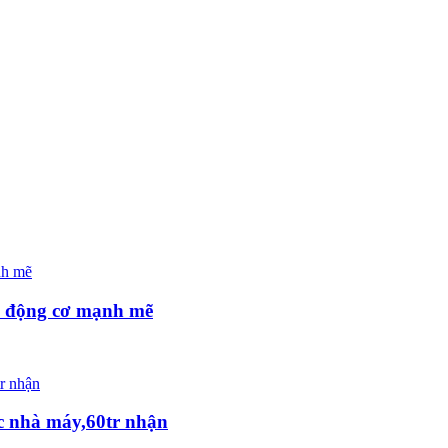
m, động cơ mạnh mẽ
ốc nhà máy,60tr nhận