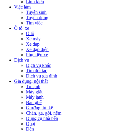
Linh kiện
Việc làm
Tuyển sinh
Tuyển dụng
Tìm việc
Ô tô, xe
Ô tô
Xe máy
Xe đạp
Xe đạp điện
Phụ kiện xe
Dịch vụ
Dịch vụ khác
Tìm đối tác
Dịch vụ gia đình
Gia dụng, nội thất
Tủ lạnh
Máy giặt
Máy lạnh
Bàn ghế
Giường, tủ, kệ
Chăn, ga, gối, nệm
Dụng cụ nhà bếp
Quạt
Đèn