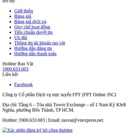
Hỗ trợ
Giới thiệu
Bảng giá
Bảng giá dịch vụ
Quy chế hoạt động
Tiêu chuẩn duyệt tin
Ưu đãi
Thông tin tài khoản rao vặt
Hướng dẫn đăng tin
Hướng dẫn thanh toán
Hotline Rao Vặt
1900.633.003
Liên kết
Facebook
Công ty Cổ phần Dịch vụ trực tuyến FPT (FPT Online JSC)
Địa chỉ: Tầng 6 – Tòa nhà Tower Exchange – số 1 Nam Kỳ Khởi
Nghĩa, phường Bến Thành, TP HCM.
Hotline: 1900.633.003 | Email: raovat@vnexpress.net