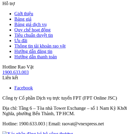
Hỗ trợ
Giới thiệu
Bảng giá
Bảng giá dịch vụ
Quy chế hoạt động
Tiêu chuẩn duyệt tin
Ưu đãi
Thông tin tài khoản rao vặt
Hướng dẫn đăng tin
Hướng dẫn thanh toán
Hotline Rao Vặt
1900.633.003
Liên kết
Facebook
Công ty Cổ phần Dịch vụ trực tuyến FPT (FPT Online JSC)
Địa chỉ: Tầng 6 – Tòa nhà Tower Exchange – số 1 Nam Kỳ Khởi
Nghĩa, phường Bến Thành, TP HCM.
Hotline: 1900.633.003 | Email: raovat@vnexpress.net