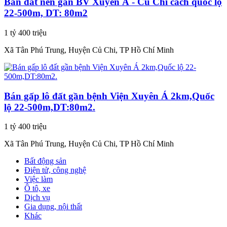
Bán đất nền gần BV Xuyên Á - Củ Chi cách quốc lộ
22-500m, DT: 80m2
1 tỷ 400 triệu
Xã Tân Phú Trung, Huyện Củ Chi, TP Hồ Chí Minh
Bán gấp lô đất gần bệnh Viện Xuyên Á 2km,Quốc
lộ 22-500m,DT:80m2.
1 tỷ 400 triệu
Xã Tân Phú Trung, Huyện Củ Chi, TP Hồ Chí Minh
Bất động sản
Điện tử, công nghệ
Việc làm
Ô tô, xe
Dịch vụ
Gia dụng, nội thất
Khác