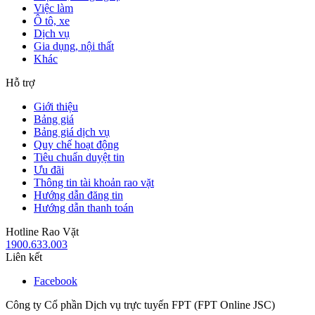
Việc làm
Ô tô, xe
Dịch vụ
Gia dụng, nội thất
Khác
Hỗ trợ
Giới thiệu
Bảng giá
Bảng giá dịch vụ
Quy chế hoạt động
Tiêu chuẩn duyệt tin
Ưu đãi
Thông tin tài khoản rao vặt
Hướng dẫn đăng tin
Hướng dẫn thanh toán
Hotline Rao Vặt
1900.633.003
Liên kết
Facebook
Công ty Cổ phần Dịch vụ trực tuyến FPT (FPT Online JSC)