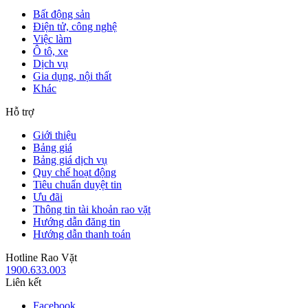
Bất động sản
Điện tử, công nghệ
Việc làm
Ô tô, xe
Dịch vụ
Gia dụng, nội thất
Khác
Hỗ trợ
Giới thiệu
Bảng giá
Bảng giá dịch vụ
Quy chế hoạt động
Tiêu chuẩn duyệt tin
Ưu đãi
Thông tin tài khoản rao vặt
Hướng dẫn đăng tin
Hướng dẫn thanh toán
Hotline Rao Vặt
1900.633.003
Liên kết
Facebook