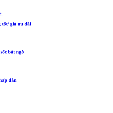
ốt/ giá ưu đãi
 sốc bất ngờ
 hấp dẫn