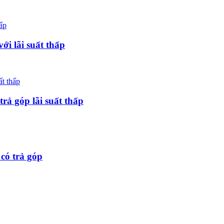
ới lãi suất thấp
rả góp lãi suất thấp
 có trả góp