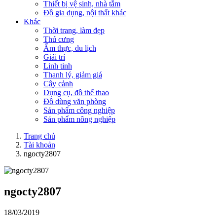
Thiết bị vệ sinh, nhà tắm
Đồ gia dụng, nội thất khác
Khác
Thời trang, làm đẹp
Thú cưng
Ẩm thực, du lịch
Giải trí
Linh tinh
Thanh lý, giảm giá
Cây cảnh
Dụng cụ, đồ thể thao
Đồ dùng văn phòng
Sản phẩm công nghiệp
Sản phẩm nông nghiệp
Trang chủ
Tài khoản
ngocty2807
ngocty2807
18/03/2019