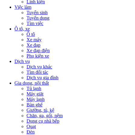
Linh kiện
Việc làm
Tuyển sinh
Tuyển dụng
Tìm việc
Ô tô, xe
Ô tô
Xe máy
Xe đạp
Xe đạp điện
Phụ kiện xe
Dịch vụ
Dịch vụ khác
Tìm đối tác
Dịch vụ gia đình
Gia dụng, nội thất
Tủ lạnh
Máy giặt
Máy lạnh
Bàn ghế
Giường, tủ, kệ
Chăn, ga, gối, nệm
Dụng cụ nhà bếp
Quạt
Đèn