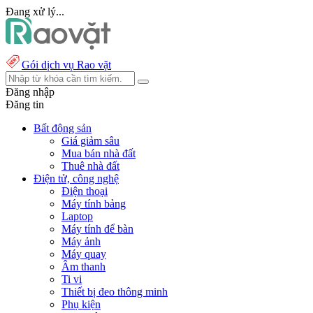
Đang xử lý...
Gói dịch vụ Rao vặt
Đăng nhập
Đăng tin
Bất động sản
Giá giảm sâu
Mua bán nhà đất
Thuê nhà đất
Điện tử, công nghệ
Điện thoại
Máy tính bảng
Laptop
Máy tính để bàn
Máy ảnh
Máy quay
Âm thanh
Ti vi
Thiết bị đeo thông minh
Phụ kiện