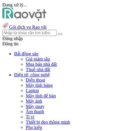
Đang xử lý...
Gói dịch vụ Rao vặt
Đăng nhập
Đăng tin
Bất động sản
Giá giảm sâu
Mua bán nhà đất
Thuê nhà đất
Điện tử, công nghệ
Điện thoại
Máy tính bảng
Laptop
Máy tính để bàn
Máy ảnh
Máy quay
Âm thanh
Ti vi
Thiết bị đeo thông minh
Phụ kiện