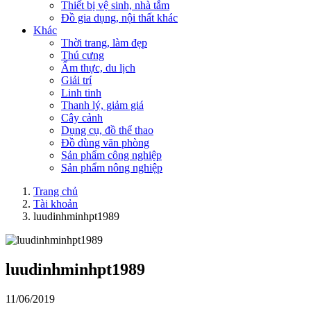
Thiết bị vệ sinh, nhà tắm
Đồ gia dụng, nội thất khác
Khác
Thời trang, làm đẹp
Thú cưng
Ẩm thực, du lịch
Giải trí
Linh tinh
Thanh lý, giảm giá
Cây cảnh
Dụng cụ, đồ thể thao
Đồ dùng văn phòng
Sản phẩm công nghiệp
Sản phẩm nông nghiệp
Trang chủ
Tài khoản
luudinhminhpt1989
luudinhminhpt1989
11/06/2019