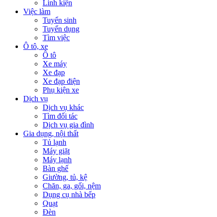
Linh kiện
Việc làm
Tuyển sinh
Tuyển dụng
Tìm việc
Ô tô, xe
Ô tô
Xe máy
Xe đạp
Xe đạp điện
Phụ kiện xe
Dịch vụ
Dịch vụ khác
Tìm đối tác
Dịch vụ gia đình
Gia dụng, nội thất
Tủ lạnh
Máy giặt
Máy lạnh
Bàn ghế
Giường, tủ, kệ
Chăn, ga, gối, nệm
Dụng cụ nhà bếp
Quạt
Đèn