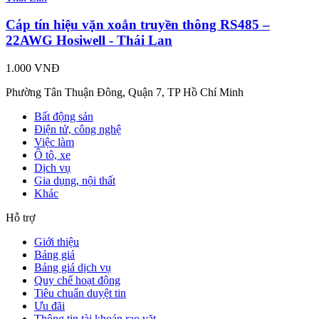
Cáp tín hiệu vặn xoắn truyền thông RS485 –
22AWG Hosiwell - Thái Lan
1.000 VNĐ
Phường Tân Thuận Đông, Quận 7, TP Hồ Chí Minh
Bất động sản
Điện tử, công nghệ
Việc làm
Ô tô, xe
Dịch vụ
Gia dụng, nội thất
Khác
Hỗ trợ
Giới thiệu
Bảng giá
Bảng giá dịch vụ
Quy chế hoạt động
Tiêu chuẩn duyệt tin
Ưu đãi
Thông tin tài khoản rao vặt