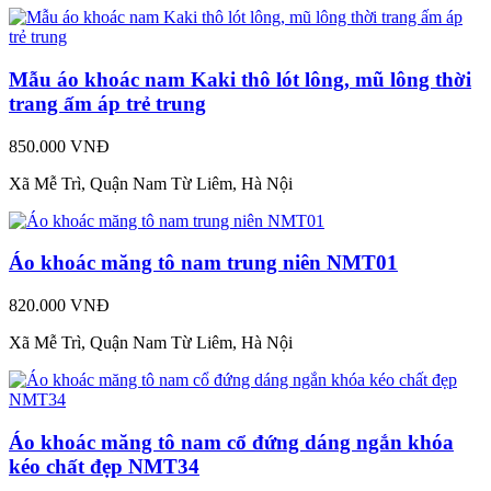
Mẫu áo khoác nam Kaki thô lót lông, mũ lông thời
trang ấm áp trẻ trung
850.000 VNĐ
Xã Mễ Trì, Quận Nam Từ Liêm, Hà Nội
Áo khoác măng tô nam trung niên NMT01
820.000 VNĐ
Xã Mễ Trì, Quận Nam Từ Liêm, Hà Nội
Áo khoác măng tô nam cổ đứng dáng ngắn khóa
kéo chất đẹp NMT34