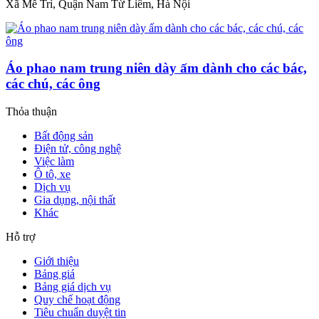
Xã Mễ Trì, Quận Nam Từ Liêm, Hà Nội
Áo phao nam trung niên dày ấm dành cho các bác,
các chú, các ông
Thỏa thuận
Bất động sản
Điện tử, công nghệ
Việc làm
Ô tô, xe
Dịch vụ
Gia dụng, nội thất
Khác
Hỗ trợ
Giới thiệu
Bảng giá
Bảng giá dịch vụ
Quy chế hoạt động
Tiêu chuẩn duyệt tin