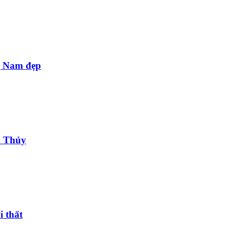
g Nam đẹp
n Thủy
i thất