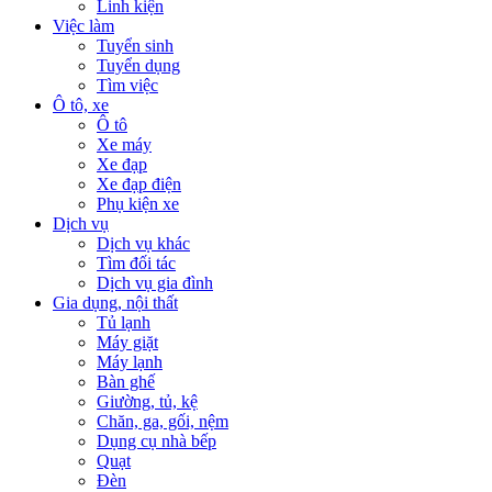
Linh kiện
Việc làm
Tuyển sinh
Tuyển dụng
Tìm việc
Ô tô, xe
Ô tô
Xe máy
Xe đạp
Xe đạp điện
Phụ kiện xe
Dịch vụ
Dịch vụ khác
Tìm đối tác
Dịch vụ gia đình
Gia dụng, nội thất
Tủ lạnh
Máy giặt
Máy lạnh
Bàn ghế
Giường, tủ, kệ
Chăn, ga, gối, nệm
Dụng cụ nhà bếp
Quạt
Đèn