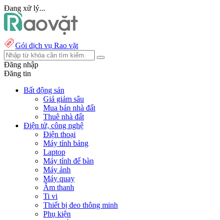
Đang xử lý...
Gói dịch vụ Rao vặt
Đăng nhập
Đăng tin
Bất động sản
Giá giảm sâu
Mua bán nhà đất
Thuê nhà đất
Điện tử, công nghệ
Điện thoại
Máy tính bảng
Laptop
Máy tính để bàn
Máy ảnh
Máy quay
Âm thanh
Ti vi
Thiết bị đeo thông minh
Phụ kiện