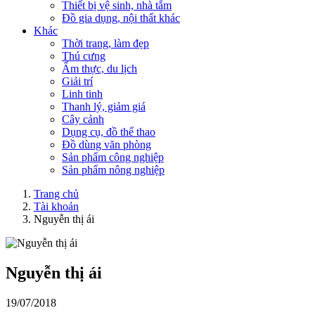
Thiết bị vệ sinh, nhà tắm
Đồ gia dụng, nội thất khác
Khác
Thời trang, làm đẹp
Thú cưng
Ẩm thực, du lịch
Giải trí
Linh tinh
Thanh lý, giảm giá
Cây cảnh
Dụng cụ, đồ thể thao
Đồ dùng văn phòng
Sản phẩm công nghiệp
Sản phẩm nông nghiệp
Trang chủ
Tài khoản
Nguyễn thị ái
Nguyễn thị ái
19/07/2018