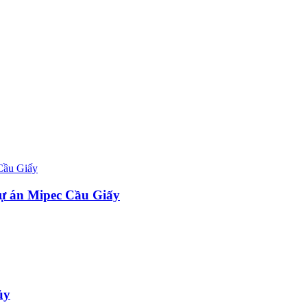
ự án Mipec Cầu Giấy
ủy