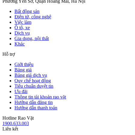
Phường Yên Sở, Quận Hoàng Mai, Hà Nội
Bất động sản
Điện tử, công nghệ
Việc làm
Ô tô, xe
Dịch vụ
Gia dụng, nội thất
Khác
Hỗ trợ
Giới thiệu
Bảng giá
Bảng giá dịch vụ
Quy chế hoạt động
Tiêu chuẩn duyệt tin
Ưu đãi
Thông tin tài khoản rao vặt
Hướng dẫn đăng tin
Hướng dẫn thanh toán
Hotline Rao Vặt
1900.633.003
Liên kết