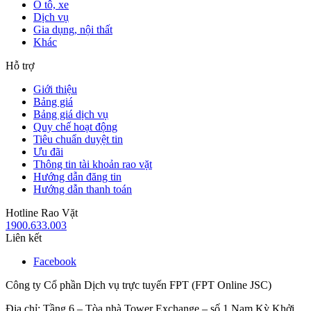
Ô tô, xe
Dịch vụ
Gia dụng, nội thất
Khác
Hỗ trợ
Giới thiệu
Bảng giá
Bảng giá dịch vụ
Quy chế hoạt động
Tiêu chuẩn duyệt tin
Ưu đãi
Thông tin tài khoản rao vặt
Hướng dẫn đăng tin
Hướng dẫn thanh toán
Hotline Rao Vặt
1900.633.003
Liên kết
Facebook
Công ty Cổ phần Dịch vụ trực tuyến FPT (FPT Online JSC)
Địa chỉ: Tầng 6 – Tòa nhà Tower Exchange – số 1 Nam Kỳ Khởi