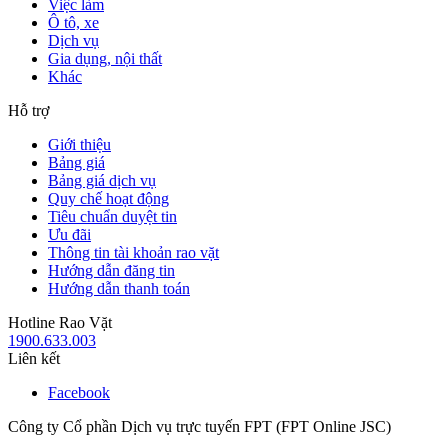
Việc làm
Ô tô, xe
Dịch vụ
Gia dụng, nội thất
Khác
Hỗ trợ
Giới thiệu
Bảng giá
Bảng giá dịch vụ
Quy chế hoạt động
Tiêu chuẩn duyệt tin
Ưu đãi
Thông tin tài khoản rao vặt
Hướng dẫn đăng tin
Hướng dẫn thanh toán
Hotline Rao Vặt
1900.633.003
Liên kết
Facebook
Công ty Cổ phần Dịch vụ trực tuyến FPT (FPT Online JSC)