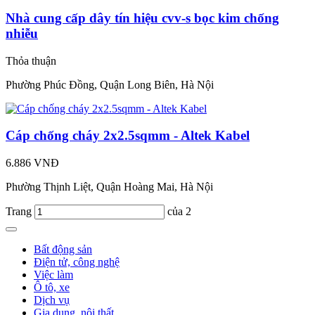
Nhà cung cấp dây tín hiệu cvv-s bọc kim chống
nhiễu
Thỏa thuận
Phường Phúc Đồng, Quận Long Biên, Hà Nội
Cáp chống cháy 2x2.5sqmm - Altek Kabel
6.886 VNĐ
Phường Thịnh Liệt, Quận Hoàng Mai, Hà Nội
Trang
của 2
Bất động sản
Điện tử, công nghệ
Việc làm
Ô tô, xe
Dịch vụ
Gia dụng, nội thất