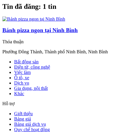
Tin đã đăng:
1 tin
Bánh pizza ngon tại Ninh Bình
Thỏa thuận
Phường Đông Thành, Thành phố Ninh Bình, Ninh Bình
Bất động sản
Điện tử, công nghệ
Việc làm
Ô tô, xe
Dịch vụ
Gia dụng, nội thất
Khác
Hỗ trợ
Giới thiệu
Bảng giá
Bảng giá dịch vụ
Quy chế hoạt động