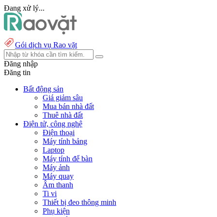
Đang xử lý...
Gói dịch vụ Rao vặt
Đăng nhập
Đăng tin
Bất động sản
Giá giảm sâu
Mua bán nhà đất
Thuê nhà đất
Điện tử, công nghệ
Điện thoại
Máy tính bảng
Laptop
Máy tính để bàn
Máy ảnh
Máy quay
Âm thanh
Ti vi
Thiết bị đeo thông minh
Phụ kiện