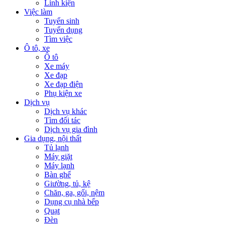
Linh kiện
Việc làm
Tuyển sinh
Tuyển dụng
Tìm việc
Ô tô, xe
Ô tô
Xe máy
Xe đạp
Xe đạp điện
Phụ kiện xe
Dịch vụ
Dịch vụ khác
Tìm đối tác
Dịch vụ gia đình
Gia dụng, nội thất
Tủ lạnh
Máy giặt
Máy lạnh
Bàn ghế
Giường, tủ, kệ
Chăn, ga, gối, nệm
Dụng cụ nhà bếp
Quạt
Đèn