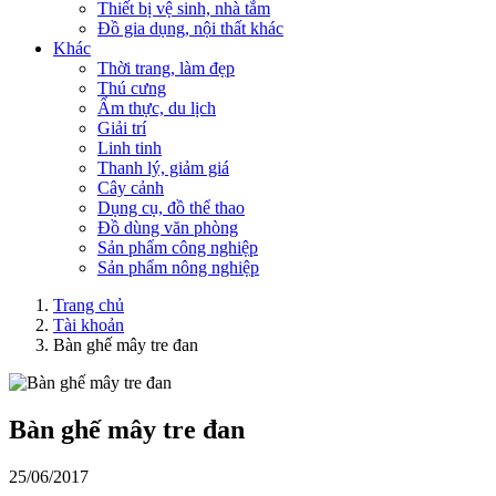
Thiết bị vệ sinh, nhà tắm
Đồ gia dụng, nội thất khác
Khác
Thời trang, làm đẹp
Thú cưng
Ẩm thực, du lịch
Giải trí
Linh tinh
Thanh lý, giảm giá
Cây cảnh
Dụng cụ, đồ thể thao
Đồ dùng văn phòng
Sản phẩm công nghiệp
Sản phẩm nông nghiệp
Trang chủ
Tài khoản
Bàn ghế mây tre đan
Bàn ghế mây tre đan
25/06/2017