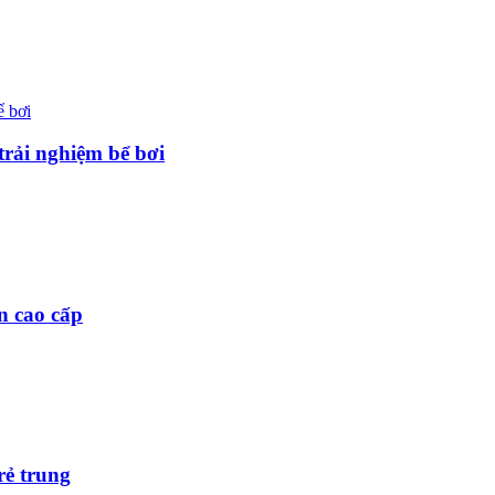
trải nghiệm bể bơi
n cao cấp
rẻ trung