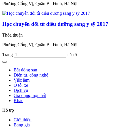
Phường Cống Vị, Quận Ba Đình, Hà Nội
Học chuyển đổi từ điều dưỡng sang y sỹ 2017
Thỏa thuận
Phường Cống Vị, Quận Ba Đình, Hà Nội
Trang
của 5
Bất động sản
Điện tử, công nghệ
Việc làm
Ô tô, xe
Dịch vụ
Gia dụng, nội thất
Khác
Hỗ trợ
Giới thiệu
Bảng giá