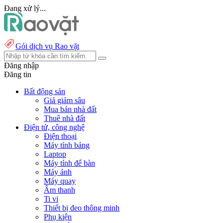
Đang xử lý...
Gói dịch vụ Rao vặt
Đăng nhập
Đăng tin
Bất động sản
Giá giảm sâu
Mua bán nhà đất
Thuê nhà đất
Điện tử, công nghệ
Điện thoại
Máy tính bảng
Laptop
Máy tính để bàn
Máy ảnh
Máy quay
Âm thanh
Ti vi
Thiết bị đeo thông minh
Phụ kiện