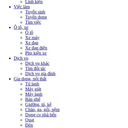
Linh kiện
Việc làm
Tuyển sinh
Tuyển dụng
Tìm việc
Ô tô, xe
Ô tô
Xe máy
Xe đạp
Xe đạp điện
Phụ kiện xe
Dịch vụ
Dịch vụ khác
Tìm đối tác
Dịch vụ gia đình
Gia dụng, nội thất
Tủ lạnh
Máy giặt
Máy lạnh
Bàn ghế
Giường, tủ, kệ
Chăn, ga, gối, nệm
Dụng cụ nhà bếp
Quạt
Đèn