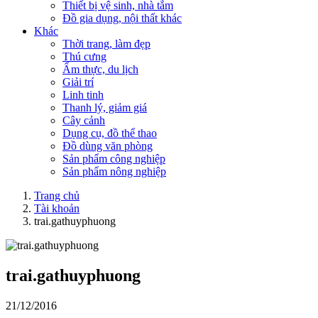
Thiết bị vệ sinh, nhà tắm
Đồ gia dụng, nội thất khác
Khác
Thời trang, làm đẹp
Thú cưng
Ẩm thực, du lịch
Giải trí
Linh tinh
Thanh lý, giảm giá
Cây cảnh
Dụng cụ, đồ thể thao
Đồ dùng văn phòng
Sản phẩm công nghiệp
Sản phẩm nông nghiệp
Trang chủ
Tài khoản
trai.gathuyphuong
trai.gathuyphuong
21/12/2016