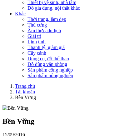
Thiết bị vệ sinh, nhà tắm
Đồ gia dụng, nội thất khác
Khác
Thời trang, làm đẹp
Thú cưng
Ẩm thực, du lịch
Giải trí
Linh tinh
Thanh lý, giảm giá
Cây cảnh
Dụng cụ, đồ thể thao
Đồ dùng văn phòng
Sản phẩm công nghiệp
Sản phẩm nông nghiệp
Trang chủ
Tài khoản
Bền Vững
Bền Vững
15/09/2016