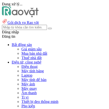
Đang xử lý...
Gói dịch vụ Rao vặt
Đăng nhập
Đăng tin
Bất động sản
Giá giảm sâu
Mua bán nhà đất
Thuê nhà đất
Điện tử, công nghệ
Điện thoại
Máy tính bảng
Laptop
Máy tính để bàn
Máy ảnh
Máy quay
Âm thanh
Ti vi
Thiết bị đeo thông minh
Phụ kiện