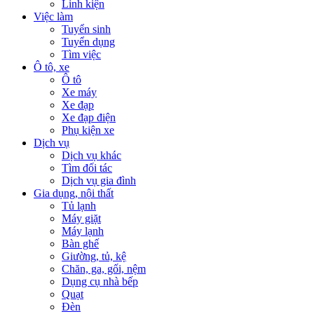
Linh kiện
Việc làm
Tuyển sinh
Tuyển dụng
Tìm việc
Ô tô, xe
Ô tô
Xe máy
Xe đạp
Xe đạp điện
Phụ kiện xe
Dịch vụ
Dịch vụ khác
Tìm đối tác
Dịch vụ gia đình
Gia dụng, nội thất
Tủ lạnh
Máy giặt
Máy lạnh
Bàn ghế
Giường, tủ, kệ
Chăn, ga, gối, nệm
Dụng cụ nhà bếp
Quạt
Đèn