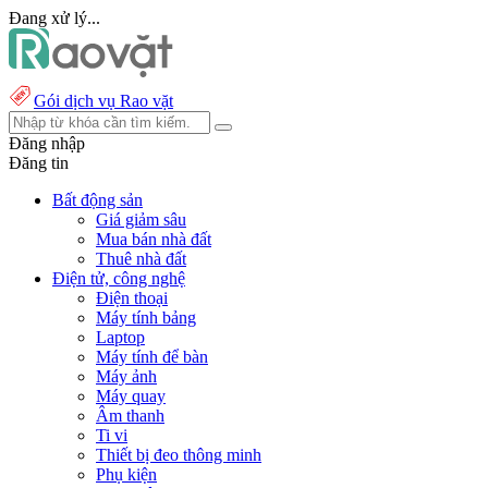
Đang xử lý...
Gói dịch vụ Rao vặt
Đăng nhập
Đăng tin
Bất động sản
Giá giảm sâu
Mua bán nhà đất
Thuê nhà đất
Điện tử, công nghệ
Điện thoại
Máy tính bảng
Laptop
Máy tính để bàn
Máy ảnh
Máy quay
Âm thanh
Ti vi
Thiết bị đeo thông minh
Phụ kiện