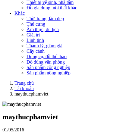
Thiết bị vệ sinh, nhà tắm
Đồ gia dụng, nội thất khác
Khác
Thời trang, làm đẹp
Thú cưng
Ẩm thực, du lịch
Giải trí
Linh tinh
Thanh lý, giảm giá
Cây cảnh
Dụng cụ, đồ thể thao
Đồ dùng văn phòng
Sản phẩm công nghiệp
Sản phẩm nông nghiệp
Trang chủ
Tài khoản
maythucphamviet
maythucphamviet
01/05/2016