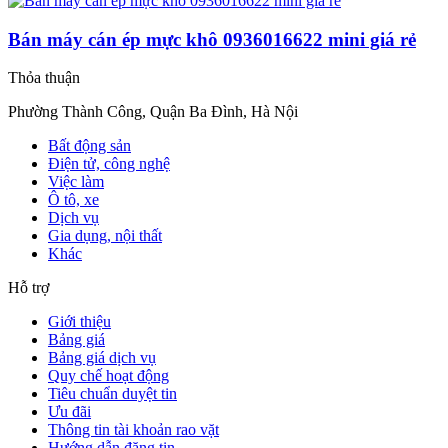
Bán máy cán ép mực khô 0936016622 mini giá rẻ
Thỏa thuận
Phường Thành Công, Quận Ba Đình, Hà Nội
Bất động sản
Điện tử, công nghệ
Việc làm
Ô tô, xe
Dịch vụ
Gia dụng, nội thất
Khác
Hỗ trợ
Giới thiệu
Bảng giá
Bảng giá dịch vụ
Quy chế hoạt động
Tiêu chuẩn duyệt tin
Ưu đãi
Thông tin tài khoản rao vặt
Hướng dẫn đăng tin