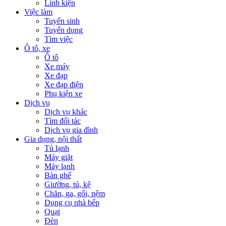
Linh kiện
Việc làm
Tuyển sinh
Tuyển dụng
Tìm việc
Ô tô, xe
Ô tô
Xe máy
Xe đạp
Xe đạp điện
Phụ kiện xe
Dịch vụ
Dịch vụ khác
Tìm đối tác
Dịch vụ gia đình
Gia dụng, nội thất
Tủ lạnh
Máy giặt
Máy lạnh
Bàn ghế
Giường, tủ, kệ
Chăn, ga, gối, nệm
Dụng cụ nhà bếp
Quạt
Đèn