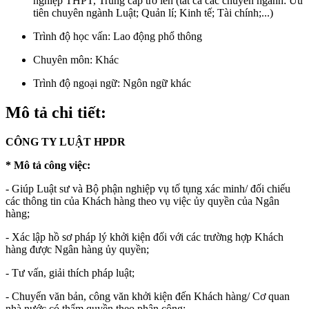
nghiệp THPT, Trung cấp trở lên (tất cả các chuyên ngành: Ưu
tiên chuyên ngành Luật; Quản lí; Kinh tế; Tài chính;...)
Trình độ học vấn:
Lao động phổ thông
Chuyên môn:
Khác
Trình độ ngoại ngữ:
Ngôn ngữ khác
Mô tả chi tiết:
CÔNG TY LUẬT HPDR
* Mô tả công việc:
- Giúp Luật sư và Bộ phận nghiệp vụ tố tụng xác minh/ đối chiếu
các thông tin của Khách hàng theo vụ việc ủy quyền của Ngân
hàng;
- Xác lập hồ sơ pháp lý khởi kiện đối với các trường hợp Khách
hàng được Ngân hàng ủy quyền;
- Tư vấn, giải thích pháp luật;
- Chuyển văn bản, công văn khởi kiện đến Khách hàng/ Cơ quan
nhà nước có thẩm quyền theo phân công;