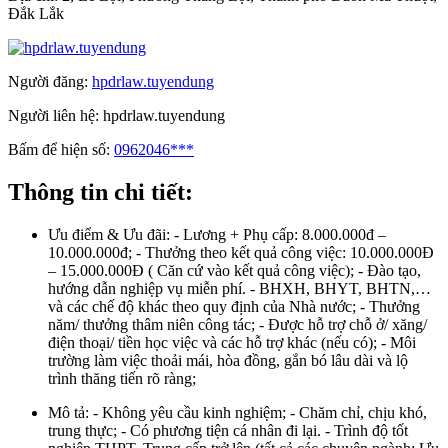
Đắk Lắk
Người đăng:
hpdrlaw.tuyendung
Người liên hệ:
hpdrlaw.tuyendung
Bấm để hiện số:
0962046***
Thông tin chi tiết:
Ưu điểm & Ưu đãi:
- Lương + Phụ cấp: 8.000.000đ –
10.000.000đ; - Thưởng theo kết quả công việc: 10.000.000Đ
– 15.000.000Đ ( Căn cứ vào kết quả công việc); - Đào tạo,
hướng dẫn nghiệp vụ miễn phí. - BHXH, BHYT, BHTN,…
và các chế độ khác theo quy định của Nhà nước; - Thưởng
năm/ thưởng thâm niên công tác; - Được hỗ trợ chỗ ở/ xăng/
điện thoại/ tiền học việc và các hỗ trợ khác (nếu có); - Môi
trường làm việc thoải mái, hòa đồng, gắn bó lâu dài và lộ
trình thăng tiến rõ ràng;
Mô tả:
- Không yêu cầu kinh nghiệm; - Chăm chỉ, chịu khó,
trung thực; - Có phương tiện cá nhân đi lại. - Trình độ tốt