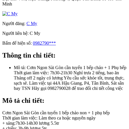
Minh
Người đăng:
C My
Người liên hệ:
C My
Bấm để hiện số:
0982790***
Thông tin chi tiết:
Mô tả:
Cơm Ngon Sài Gòn cần tuyển 1 bếp chảo + 1 Phụ bếp
Thời gian làm việc: 7h30-21h30 Nghỉ trưa 2 tiếng, bao ăn
Tháng off 2 ngày có lương Yêu cầu sức khỏe tốt, trung thực,
sạch sẽ. Làm việc tại 44A Hậu Giang, P4, Tân Bình, Sát sân
bay TSN Hãy gọi 0982790028 để trao đổi chi tiết công việc
Mô tả chi tiết:
Cơm Ngon Sài Gòn cần tuyển 1 bếp chảo non + 1 phụ bếp
Thời gian làm việc: Làm theo ca hoặc nguyên ngày
+ sáng:7h30-14h30 lương 5.5tr
+ chiều: 3h-9h lương 5tr